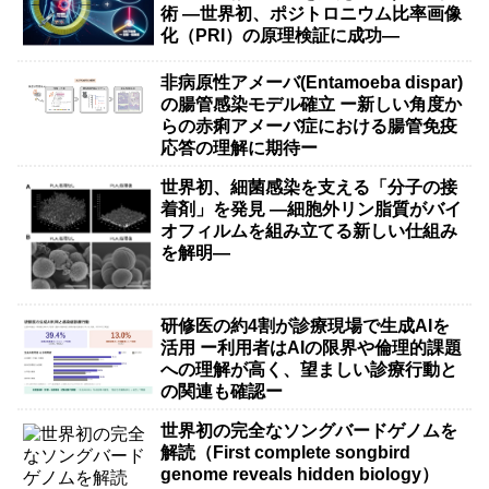
術 ―世界初、ポジトロニウム比率画像
化（PRI）の原理検証に成功―
非病原性アメーバ(Entamoeba dispar)
の腸管感染モデル確立 ー新しい角度か
らの赤痢アメーバ症における腸管免疫
応答の理解に期待ー
世界初、細菌感染を支える「分子の接
着剤」を発見 ―細胞外リン脂質がバイ
オフィルムを組み立てる新しい仕組み
を解明―
研修医の約4割が診療現場で生成AIを
活用 ー利用者はAIの限界や倫理的課題
への理解が高く、望ましい診療行動と
の関連も確認ー
世界初の完全なソングバードゲノムを
解読（First complete songbird
genome reveals hidden biology）