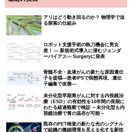
アリはどう動き回るのか？ 物理学で迫
る探索の仕組み
ロボット支援手術の執刀機会に男女
差！ — 新規術式導入に潜むジェンダ
ーバイアス— Surgeryに発表
骨髄不全・血液がんの新たな原因遺伝
子を提唱―患者iPSで病態再現、遺伝
子編集で改善―
未分化型早期胃がんに対する内視鏡治
療（ESD）の有効性を10年間の長期に
わたる経過観察で検証 ～未分化型も内
視鏡治療で胃の温存が可能～
既存のPET検査の新たな光のシグナル
で組織の微細環境を見える化する新技