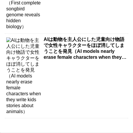
AIは動物を主人公にした児童向け物語
で女性キャラクターをほぼ消してしま
うことを発見（AI models nearly
erase female characters when they
write kids stories about animals）