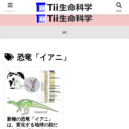
医療保健・生命・生物の情報インフラ。
メニュー
検索
ad
恐竜「イアニ」
新種の恐竜「イアニ」
は、変化する地球の顔だ