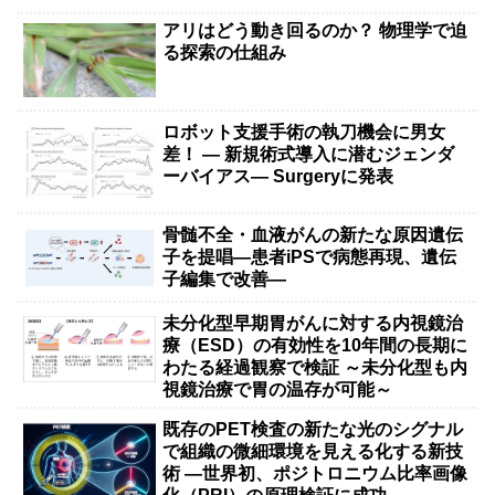
アリはどう動き回るのか？ 物理学で迫
る探索の仕組み
ロボット支援手術の執刀機会に男女
差！ — 新規術式導入に潜むジェンダ
ーバイアス— Surgeryに発表
骨髄不全・血液がんの新たな原因遺伝
子を提唱―患者iPSで病態再現、遺伝
子編集で改善―
未分化型早期胃がんに対する内視鏡治
療（ESD）の有効性を10年間の長期に
わたる経過観察で検証 ～未分化型も内
視鏡治療で胃の温存が可能～
既存のPET検査の新たな光のシグナル
で組織の微細環境を見える化する新技
術 ―世界初、ポジトロニウム比率画像