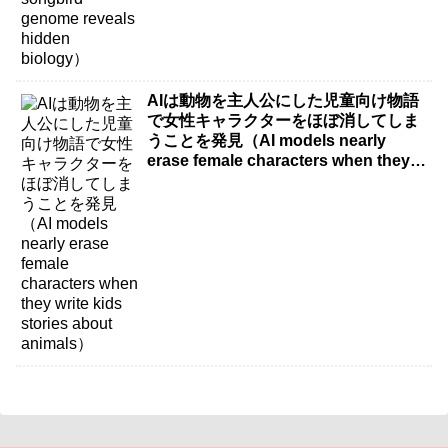
AIは動物を主人公にした児童向け物語
で女性キャラクターをほぼ消してしま
うことを発見（AI models nearly
erase female characters when they
write kids stories about animals）