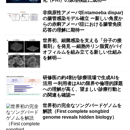
化（PRI）の原理検証に成功―
非病原性アメーバ(Entamoeba dispar)
の腸管感染モデル確立 ー新しい角度か
らの赤痢アメーバ症における腸管免疫
応答の理解に期待ー
世界初、細菌感染を支える「分子の接
着剤」を発見 ―細胞外リン脂質がバイ
オフィルムを組み立てる新しい仕組み
を解明―
研修医の約4割が診療現場で生成AIを
活用 ー利用者はAIの限界や倫理的課題
への理解が高く、望ましい診療行動と
の関連も確認ー
世界初の完全なソングバードゲノムを
解読（First complete songbird
genome reveals hidden biology）