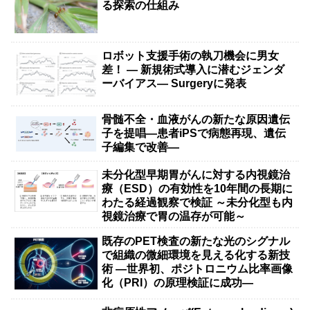
る探索の仕組み
ロボット支援手術の執刀機会に男女
差！ — 新規術式導入に潜むジェンダ
ーバイアス— Surgeryに発表
骨髄不全・血液がんの新たな原因遺伝
子を提唱―患者iPSで病態再現、遺伝
子編集で改善―
未分化型早期胃がんに対する内視鏡治
療（ESD）の有効性を10年間の長期に
わたる経過観察で検証 ～未分化型も内
視鏡治療で胃の温存が可能～
既存のPET検査の新たな光のシグナル
で組織の微細環境を見える化する新技
術 ―世界初、ポジトロニウム比率画像
化（PRI）の原理検証に成功―