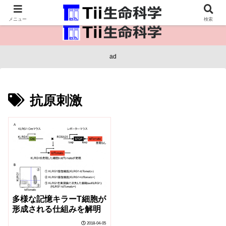
医療保健・生命・生物の情報インフラ。
メニュー
検索
ad
抗原刺激
多様な記憶キラーT細胞が
形成される仕組みを解明
2018-04-05