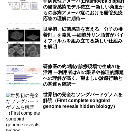
非病原性アメーバ(Entamoeba dispar)
の腸管感染モデル確立 ー新しい角度か
らの赤痢アメーバ症における腸管免疫
応答の理解に期待ー
世界初、細菌感染を支える「分子の接
着剤」を発見 ―細胞外リン脂質がバイ
オフィルムを組み立てる新しい仕組み
を解明―
研修医の約4割が診療現場で生成AIを
活用 ー利用者はAIの限界や倫理的課題
への理解が高く、望ましい診療行動と
の関連も確認ー
世界初の完全なソングバードゲノムを
解読（First complete songbird
genome reveals hidden biology）