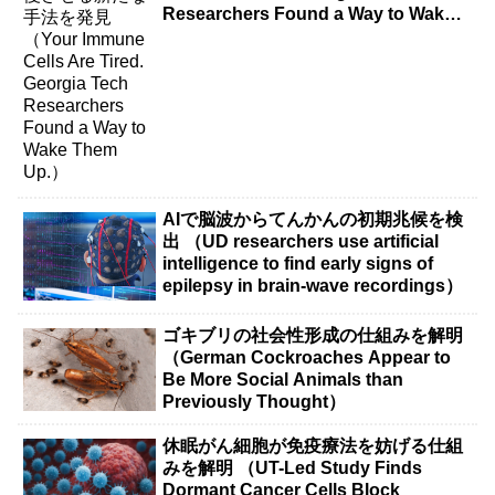
Researchers Found a Way to Wake
Them Up.）
AIで脳波からてんかんの初期兆候を検
出 （UD researchers use artificial
intelligence to find early signs of
epilepsy in brain-wave recordings）
ゴキブリの社会性形成の仕組みを解明
（German Cockroaches Appear to
Be More Social Animals than
Previously Thought）
休眠がん細胞が免疫療法を妨げる仕組
みを解明 （UT-Led Study Finds
Dormant Cancer Cells Block