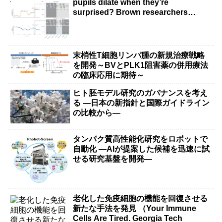
pupils dilate when they’re
surprised? Brown researchers
explain）
末梢性T細胞リンパ腫の新規治療戦略
を開発～BVとPLK1阻害薬の併用療法
の臨床応用に期待～
ヒト胚モデル研究のガバナンスを考え
る ―日本の新指針と国際ガイドライン
の比較から―
タンパク質高性能化研究をロボットで
自動化 ―AIが提案した候補を迅速に試
せる研究基盤を開発―
老化した免疫細胞の機能を回復させる
新たな手法を発見 （Your Immune
Cells Are Tired. Georgia Tech