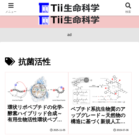
医療保健・生命・生物の情報インフラ。
メニュー
検索
ad
抗菌活性
環状リポペプチドの化学-
ペプチド系抗生物質のア
酵素ハイブリッド合成～
ップグレード～天然物の
有用生物活性環状ペプチ
構造に基づく新規人工抗
ドの迅速な同定に期待～
菌ペプチド群の戦略的創
2025-11-05
2019-07-06
出～