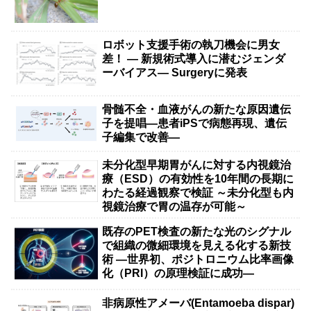
ロボット支援手術の執刀機会に男女
差！ — 新規術式導入に潜むジェンダ
ーバイアス— Surgeryに発表
骨髄不全・血液がんの新たな原因遺伝
子を提唱―患者iPSで病態再現、遺伝
子編集で改善―
未分化型早期胃がんに対する内視鏡治
療（ESD）の有効性を10年間の長期に
わたる経過観察で検証 ～未分化型も内
視鏡治療で胃の温存が可能～
既存のPET検査の新たな光のシグナル
で組織の微細環境を見える化する新技
術 ―世界初、ポジトロニウム比率画像
化（PRI）の原理検証に成功―
非病原性アメーバ(Entamoeba dispar)