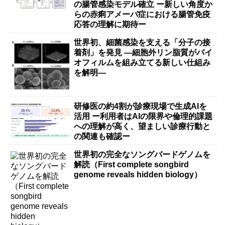
の腸管感染モデル確立 ー新しい角度か
らの赤痢アメーバ症における腸管免疫
応答の理解に期待ー
世界初、細菌感染を支える「分子の接
着剤」を発見 ―細胞外リン脂質がバイ
オフィルムを組み立てる新しい仕組み
を解明―
研修医の約4割が診療現場で生成AIを
活用 ー利用者はAIの限界や倫理的課題
への理解が高く、望ましい診療行動と
の関連も確認ー
世界初の完全なソングバードゲノムを
解読（First complete songbird
genome reveals hidden biology）