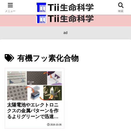
医療保健・生命・生物の情報インフラ。
メニュー
検索
ad
有機フッ素化合物
太陽電池やエレクトロニ
クスの金属パターンを作
るよりグリーンで迅速か
つ安価な方法
2019-10-06