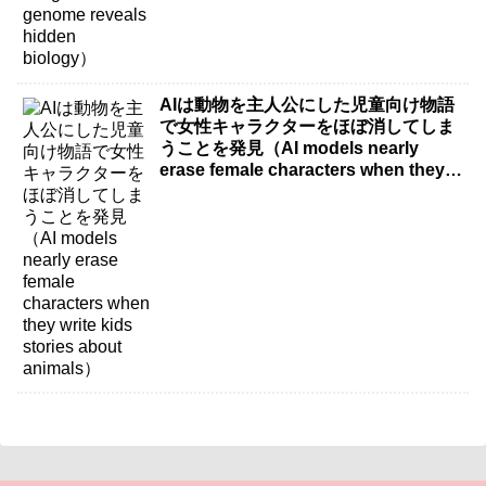
AIは動物を主人公にした児童向け物語
で女性キャラクターをほぼ消してしま
うことを発見（AI models nearly
erase female characters when they
write kids stories about animals）