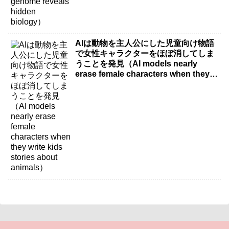
AIは動物を主人公にした児童向け物語
で女性キャラクターをほぼ消してしま
うことを発見（AI models nearly
erase female characters when they
write kids stories about animals）