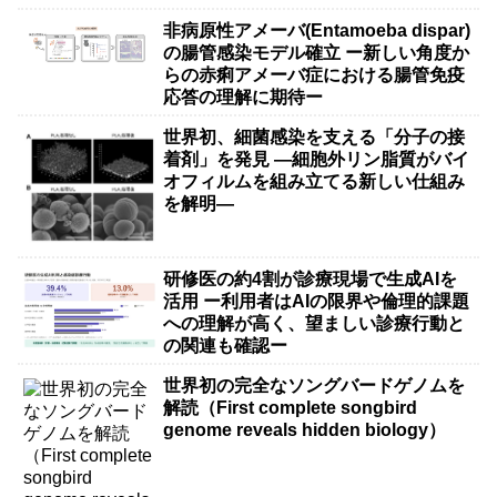
非病原性アメーバ(Entamoeba dispar)
の腸管感染モデル確立 ー新しい角度か
らの赤痢アメーバ症における腸管免疫
応答の理解に期待ー
世界初、細菌感染を支える「分子の接
着剤」を発見 ―細胞外リン脂質がバイ
オフィルムを組み立てる新しい仕組み
を解明―
研修医の約4割が診療現場で生成AIを
活用 ー利用者はAIの限界や倫理的課題
への理解が高く、望ましい診療行動と
の関連も確認ー
世界初の完全なソングバードゲノムを
解読（First complete songbird
genome reveals hidden biology）