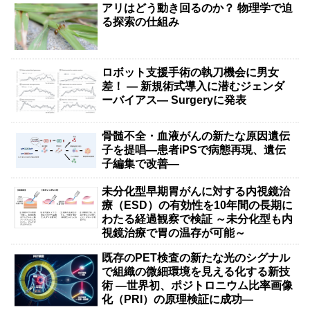
アリはどう動き回るのか？ 物理学で迫
る探索の仕組み
ロボット支援手術の執刀機会に男女
差！ — 新規術式導入に潜むジェンダ
ーバイアス— Surgeryに発表
骨髄不全・血液がんの新たな原因遺伝
子を提唱―患者iPSで病態再現、遺伝
子編集で改善―
未分化型早期胃がんに対する内視鏡治
療（ESD）の有効性を10年間の長期に
わたる経過観察で検証 ～未分化型も内
視鏡治療で胃の温存が可能～
既存のPET検査の新たな光のシグナル
で組織の微細環境を見える化する新技
術 ―世界初、ポジトロニウム比率画像
化（PRI）の原理検証に成功―