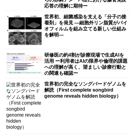
応答の理解に期待ー
世界初、細菌感染を支える「分子の接
着剤」を発見 ―細胞外リン脂質がバイ
オフィルムを組み立てる新しい仕組み
を解明―
研修医の約4割が診療現場で生成AIを
活用 ー利用者はAIの限界や倫理的課題
への理解が高く、望ましい診療行動と
の関連も確認ー
世界初の完全なソングバードゲノムを
解読（First complete songbird
genome reveals hidden biology）