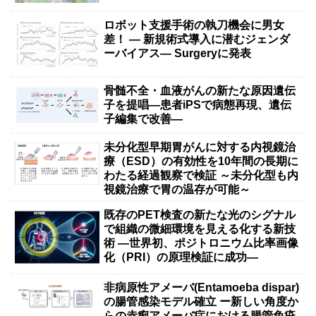
ロボット支援手術の執刀機会に男女
差！ — 新規術式導入に潜むジェンダ
ーバイアス— Surgeryに発表
骨髄不全・血液がんの新たな原因遺伝
子を提唱―患者iPSで病態再現、遺伝
子編集で改善―
未分化型早期胃がんに対する内視鏡治
療（ESD）の有効性を10年間の長期に
わたる経過観察で検証 ～未分化型も内
視鏡治療で胃の温存が可能～
既存のPET検査の新たな光のシグナル
で組織の微細環境を見える化する新技
術 ―世界初、ポジトロニウム比率画像
化（PRI）の原理検証に成功―
非病原性アメーバ(Entamoeba dispar)
の腸管感染モデル確立 ー新しい角度か
らの赤痢アメーバ症における腸管免疫