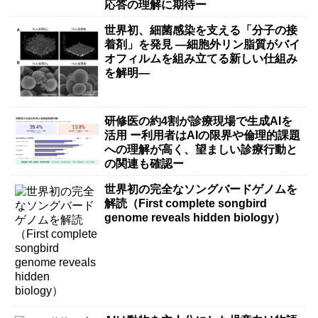
応答の理解に期待ー
世界初、細菌感染を支える「分子の接
着剤」を発見 ―細胞外リン脂質がバイ
オフィルムを組み立てる新しい仕組み
を解明―
研修医の約4割が診療現場で生成AIを
活用 ー利用者はAIの限界や倫理的課題
への理解が高く、望ましい診療行動と
の関連も確認ー
世界初の完全なソングバードゲノムを
解読（First complete songbird
genome reveals hidden biology）