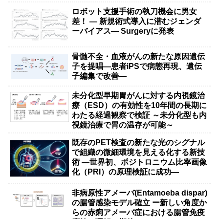
ロボット支援手術の執刀機会に男女
差！ — 新規術式導入に潜むジェンダ
ーバイアス— Surgeryに発表
骨髄不全・血液がんの新たな原因遺伝
子を提唱―患者iPSで病態再現、遺伝
子編集で改善―
未分化型早期胃がんに対する内視鏡治
療（ESD）の有効性を10年間の長期に
わたる経過観察で検証 ～未分化型も内
視鏡治療で胃の温存が可能～
既存のPET検査の新たな光のシグナル
で組織の微細環境を見える化する新技
術 ―世界初、ポジトロニウム比率画像
化（PRI）の原理検証に成功―
非病原性アメーバ(Entamoeba dispar)
の腸管感染モデル確立 ー新しい角度か
らの赤痢アメーバ症における腸管免疫