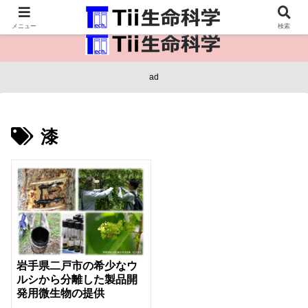
医療保健・生命・生物の情報インフラ。
メニュー
検索
ad
漆
岩手県二戸市の希少なウ
ルシから分離した製品開
発用微生物の提供