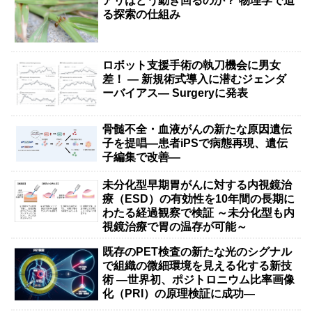
アリはどう動き回るのか？ 物理学で迫
る探索の仕組み
ロボット支援手術の執刀機会に男女
差！ — 新規術式導入に潜むジェンダ
ーバイアス— Surgeryに発表
骨髄不全・血液がんの新たな原因遺伝
子を提唱―患者iPSで病態再現、遺伝
子編集で改善―
未分化型早期胃がんに対する内視鏡治
療（ESD）の有効性を10年間の長期に
わたる経過観察で検証 ～未分化型も内
視鏡治療で胃の温存が可能～
既存のPET検査の新たな光のシグナル
で組織の微細環境を見える化する新技
術 ―世界初、ポジトロニウム比率画像
化（PRI）の原理検証に成功―