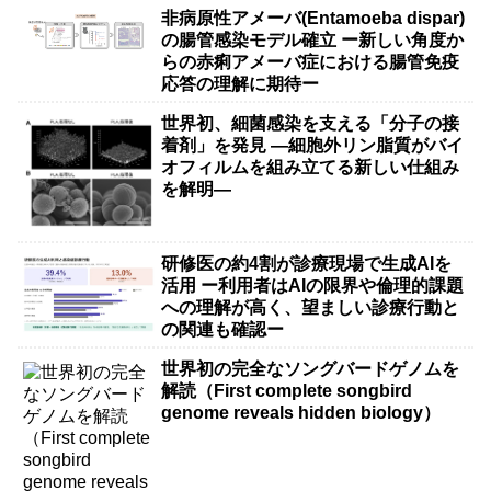
非病原性アメーバ(Entamoeba dispar)
の腸管感染モデル確立 ー新しい角度か
らの赤痢アメーバ症における腸管免疫
応答の理解に期待ー
世界初、細菌感染を支える「分子の接
着剤」を発見 ―細胞外リン脂質がバイ
オフィルムを組み立てる新しい仕組み
を解明―
研修医の約4割が診療現場で生成AIを
活用 ー利用者はAIの限界や倫理的課題
への理解が高く、望ましい診療行動と
の関連も確認ー
世界初の完全なソングバードゲノムを
解読（First complete songbird
genome reveals hidden biology）