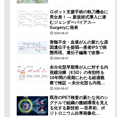
ロボット支援手術の執刀機会に
男女差！ — 新規術式導入に潜
むジェンダーバイアス—
Surgeryに発表
2026-08-07
骨髄不全・血液がんの新たな原
因遺伝子を提唱―患者iPSで病
態再現、遺伝子編集で改善―
2026-08-07
未分化型早期胃がんに対する内
視鏡治療（ESD）の有効性を
10年間の長期にわたる経過観
察で検証 ～未分化型も内視鏡
治療で胃の温存が可能～
2026-08-07
既存のPET検査の新たな光のシ
グナルで組織の微細環境を見え
る化する新技術 ―世界初、ポ
ジトロニウム比率画像化