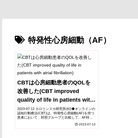
特発性心房細動（AF）
CBTは心房細動患者のQOLを
改善した(CBT improved
quality of life in patients with
atrial fibrillation)
2023-07-12 カロリンスカ研究所(KI)◆オンラインの
認知行動療法(CBT)は、特発性心房細動(AF)を持つ
患者において、対照グループと比較して、AF特有
の生活の質(QoL)の改善、自己評価された症状の軽
2023-07-13
減、心臓の不安感の低下、医療...