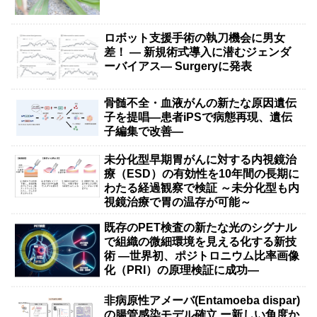
ロボット支援手術の執刀機会に男女
差！ — 新規術式導入に潜むジェンダ
ーバイアス— Surgeryに発表
骨髄不全・血液がんの新たな原因遺伝
子を提唱―患者iPSで病態再現、遺伝
子編集で改善―
未分化型早期胃がんに対する内視鏡治
療（ESD）の有効性を10年間の長期に
わたる経過観察で検証 ～未分化型も内
視鏡治療で胃の温存が可能～
既存のPET検査の新たな光のシグナル
で組織の微細環境を見える化する新技
術 ―世界初、ポジトロニウム比率画像
化（PRI）の原理検証に成功―
非病原性アメーバ(Entamoeba dispar)
の腸管感染モデル確立 ー新しい角度か