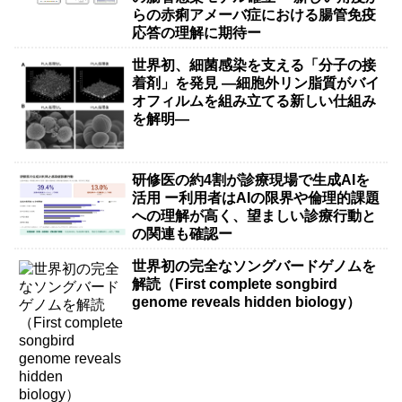
らの赤痢アメーバ症における腸管免疫
応答の理解に期待ー
世界初、細菌感染を支える「分子の接
着剤」を発見 ―細胞外リン脂質がバイ
オフィルムを組み立てる新しい仕組み
を解明―
研修医の約4割が診療現場で生成AIを
活用 ー利用者はAIの限界や倫理的課題
への理解が高く、望ましい診療行動と
の関連も確認ー
世界初の完全なソングバードゲノムを
解読（First complete songbird
genome reveals hidden biology）