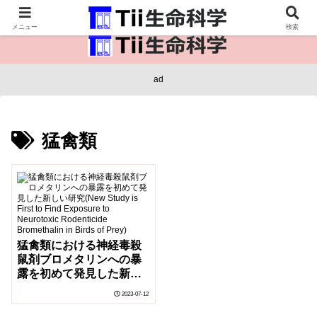
医療保健・生命・生物の情報インフラ。
メニュー
検索
ad
猛禽類
猛禽類における神経毒殺
鼠剤ブロメタリンへの暴
露を初めて発見した新し
い研究(New Study is
2023-07-12
First to Find Exposure
to Neurotoxic