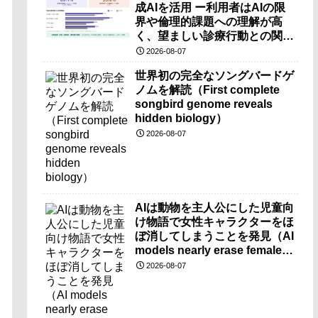
成AIを活用 ー利用者はAIの限
界や倫理的課題への理解が高
く、望ましい診療行動との関連
も確認ー
2026-08-07
世界初の完全なソングバードゲ
ノムを解読（First complete
songbird genome reveals
hidden biology）
2026-08-07
AIは動物を主人公にした児童向
け物語で女性キャラクターをほ
ぼ消してしまうことを発見（AI
models nearly erase female
characters when they write
2026-08-07
kids stories about animals）