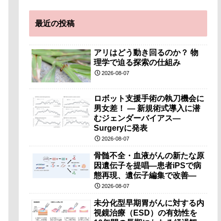
最近の投稿
アリはどう動き回るのか？ 物
理学で迫る探索の仕組み
2026-08-07
ロボット支援手術の執刀機会に
男女差！ — 新規術式導入に潜
むジェンダーバイアス—
Surgeryに発表
2026-08-07
骨髄不全・血液がんの新たな原
因遺伝子を提唱―患者iPSで病
態再現、遺伝子編集で改善―
2026-08-07
未分化型早期胃がんに対する内
視鏡治療（ESD）の有効性を