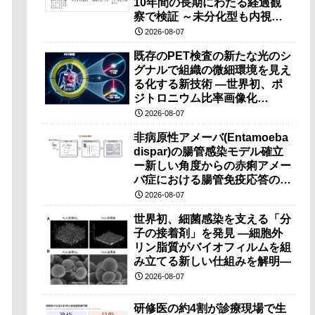
10年間の長期にわたる経過観
察で検証 ～未分化型も内視鏡
治療で胃の温存が可能～
2026-08-07
既存のPET検査の新たな光のシ
グナルで組織の微細環境を見え
る化する新技術 ―世界初、ポ
ジトロニウム比率画像化
（PRI）の原理検証に成功―
2026-08-07
非病原性アメーバ(Entamoeba
dispar)の腸管感染モデル確立
ー新しい角度からの赤痢アメー
バ症における腸管免疫応答の理
解に期待ー
2026-08-07
世界初、細菌感染を支える「分
子の接着剤」を発見 ―細胞外
リン脂質がバイオフィルムを組
み立てる新しい仕組みを解明―
2026-08-07
研修医の約4割が診療現場で生