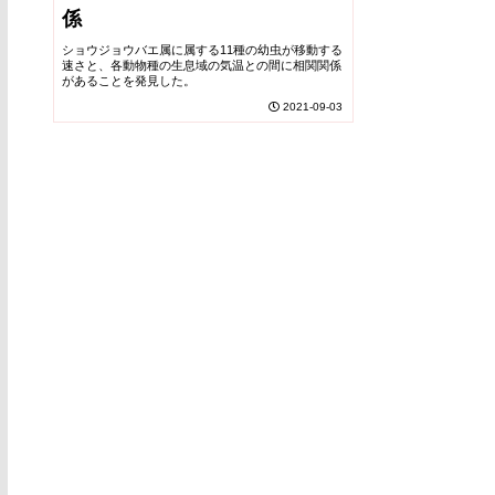
係
ショウジョウバエ属に属する11種の幼虫が移動する
速さと、各動物種の生息域の気温との間に相関関係
があることを発見した。
2021-09-03