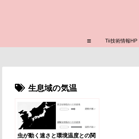
≡
Tii技術情報HP
生息域の気温
虫が動く速さと環境温度との関