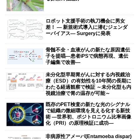
ロボット支援手術の執刀機会に男女
差！ — 新規術式導入に潜むジェンダ
ーバイアス— Surgeryに発表
骨髄不全・血液がんの新たな原因遺伝
子を提唱―患者iPSで病態再現、遺伝
子編集で改善―
未分化型早期胃がんに対する内視鏡治
療（ESD）の有効性を10年間の長期に
わたる経過観察で検証 ～未分化型も内
視鏡治療で胃の温存が可能～
既存のPET検査の新たな光のシグナル
で組織の微細環境を見える化する新技
術 ―世界初、ポジトロニウム比率画像
化（PRI）の原理検証に成功―
非病原性アメーバ(Entamoeba dispar)