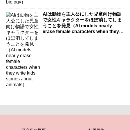
AIは動物を主人公にした児童向け物語
で女性キャラクターをほぼ消してしま
うことを発見（AI models nearly
erase female characters when they
write kids stories about animals）