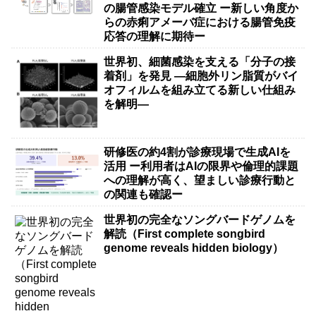
の腸管感染モデル確立 ー新しい角度か
らの赤痢アメーバ症における腸管免疫
応答の理解に期待ー
世界初、細菌感染を支える「分子の接
着剤」を発見 ―細胞外リン脂質がバイ
オフィルムを組み立てる新しい仕組み
を解明―
研修医の約4割が診療現場で生成AIを
活用 ー利用者はAIの限界や倫理的課題
への理解が高く、望ましい診療行動と
の関連も確認ー
世界初の完全なソングバードゲノムを
解読（First complete songbird
genome reveals hidden biology）