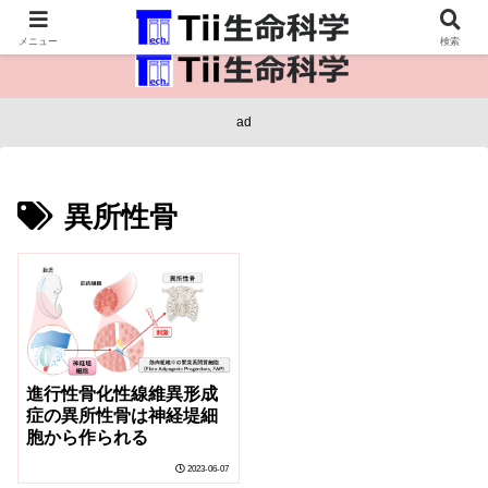
医療保健・生命・生物の情報インフラ。
メニュー
検索
ad
異所性骨
進行性骨化性線維異形成
症の異所性骨は神経堤細
胞から作られる
2023-06-07