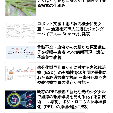
アリはどう動き回るのか？ 物理学で迫
る探索の仕組み
ロボット支援手術の執刀機会に男女
差！ — 新規術式導入に潜むジェンダ
ーバイアス— Surgeryに発表
骨髄不全・血液がんの新たな原因遺伝
子を提唱―患者iPSで病態再現、遺伝
子編集で改善―
未分化型早期胃がんに対する内視鏡治
療（ESD）の有効性を10年間の長期に
わたる経過観察で検証 ～未分化型も内
視鏡治療で胃の温存が可能～
既存のPET検査の新たな光のシグナル
で組織の微細環境を見える化する新技
術 ―世界初、ポジトロニウム比率画像
化（PRI）の原理検証に成功―