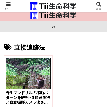
医療保健・生命・生物の情報インフラ。
メニュー
検索
ad
直接追跡法
野生マンドリルの移動パ
ターンを解明~直接追跡法
と自動撮影カメラ法を組