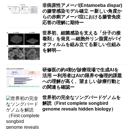
非病原性アメーバ(Entamoeba dispar)
の腸管感染モデル確立 ー新しい角度か
らの赤痢アメーバ症における腸管免疫
応答の理解に期待ー
世界初、細菌感染を支える「分子の接
着剤」を発見 ―細胞外リン脂質がバイ
オフィルムを組み立てる新しい仕組み
を解明―
研修医の約4割が診療現場で生成AIを
活用 ー利用者はAIの限界や倫理的課題
への理解が高く、望ましい診療行動と
の関連も確認ー
世界初の完全なソングバードゲノムを
解読（First complete songbird
genome reveals hidden biology）