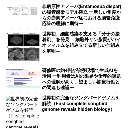
非病原性アメーバ(Entamoeba dispar)
の腸管感染モデル確立 ー新しい角度か
らの赤痢アメーバ症における腸管免疫
応答の理解に期待ー
世界初、細菌感染を支える「分子の接
着剤」を発見 ―細胞外リン脂質がバイ
オフィルムを組み立てる新しい仕組み
を解明―
研修医の約4割が診療現場で生成AIを
活用 ー利用者はAIの限界や倫理的課題
への理解が高く、望ましい診療行動と
の関連も確認ー
世界初の完全なソングバードゲノムを
解読（First complete songbird
genome reveals hidden biology）