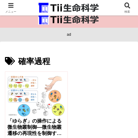
医療保健・生命・生物の情報インフラ。
メニュー
検索
ad
確率過程
「ゆらぎ」の操作による
微生物叢制御―微生物叢
遷移の再現性を制御する