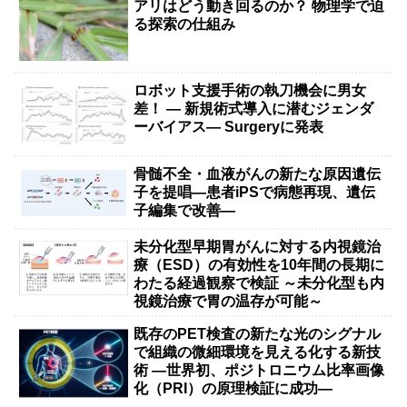
アリはどう動き回るのか？ 物理学で迫
る探索の仕組み
ロボット支援手術の執刀機会に男女
差！ — 新規術式導入に潜むジェンダ
ーバイアス— Surgeryに発表
骨髄不全・血液がんの新たな原因遺伝
子を提唱―患者iPSで病態再現、遺伝
子編集で改善―
未分化型早期胃がんに対する内視鏡治
療（ESD）の有効性を10年間の長期に
わたる経過観察で検証 ～未分化型も内
視鏡治療で胃の温存が可能～
既存のPET検査の新たな光のシグナル
で組織の微細環境を見える化する新技
術 ―世界初、ポジトロニウム比率画像
化（PRI）の原理検証に成功―