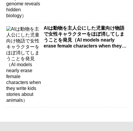
AIは動物を主人公にした児童向け物語
で女性キャラクターをほぼ消してしま
うことを発見（AI models nearly
erase female characters when they
write kids stories about animals）