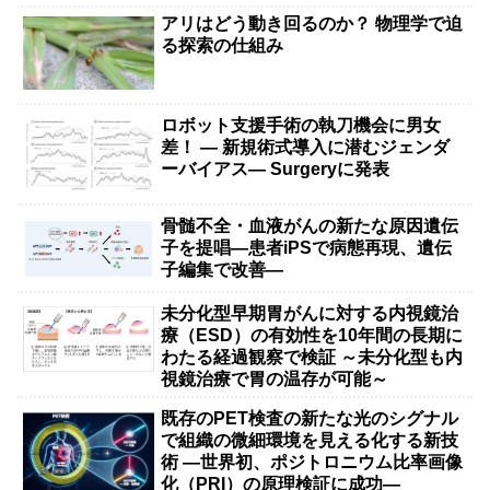
アリはどう動き回るのか？ 物理学で迫
る探索の仕組み
ロボット支援手術の執刀機会に男女
差！ — 新規術式導入に潜むジェンダ
ーバイアス— Surgeryに発表
骨髄不全・血液がんの新たな原因遺伝
子を提唱―患者iPSで病態再現、遺伝
子編集で改善―
未分化型早期胃がんに対する内視鏡治
療（ESD）の有効性を10年間の長期に
わたる経過観察で検証 ～未分化型も内
視鏡治療で胃の温存が可能～
既存のPET検査の新たな光のシグナル
で組織の微細環境を見える化する新技
術 ―世界初、ポジトロニウム比率画像
化（PRI）の原理検証に成功―