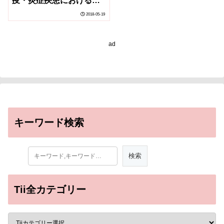
疫・炎症疾患における栄
養・代謝の重要性が明ら
2018-05-19
かに～
ad
キーワード検索
Tii全カテゴリー