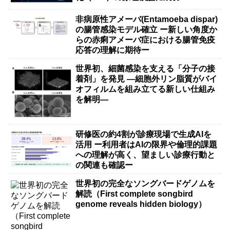
非病原性アメーバ(Entamoeba dispar)
の腸管感染モデル確立 ー新しい角度か
らの赤痢アメーバ症における腸管免疫
応答の理解に期待ー
世界初、細菌感染を支える「分子の接
着剤」を発見 ―細胞外リン脂質がバイ
オフィルムを組み立てる新しい仕組み
を解明―
研修医の約4割が診療現場で生成AIを
活用 ー利用者はAIの限界や倫理的課題
への理解が高く、望ましい診療行動と
の関連も確認ー
世界初の完全なソングバードゲノムを
解読（First complete songbird
genome reveals hidden biology）