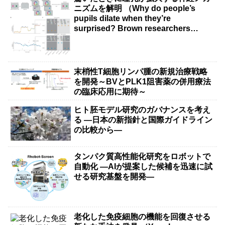
ニズムを解明 （Why do people’s
pupils dilate when they’re
surprised? Brown researchers
explain）
末梢性T細胞リンパ腫の新規治療戦略
を開発～BVとPLK1阻害薬の併用療法
の臨床応用に期待～
ヒト胚モデル研究のガバナンスを考え
る ―日本の新指針と国際ガイドライン
の比較から―
タンパク質高性能化研究をロボットで
自動化 ―AIが提案した候補を迅速に試
せる研究基盤を開発―
老化した免疫細胞の機能を回復させる