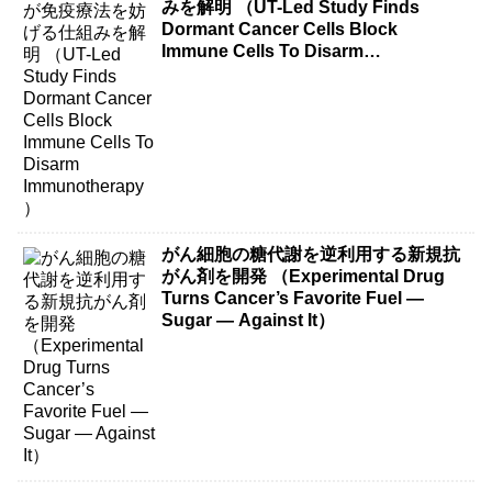
みを解明 （UT-Led Study Finds
Dormant Cancer Cells Block
Immune Cells To Disarm
Immunotherapy）
がん細胞の糖代謝を逆利用する新規抗
がん剤を開発 （Experimental Drug
Turns Cancer’s Favorite Fuel —
Sugar — Against It）