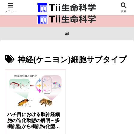
医療保健・生命・生物の情報インフラ。
メニュー
検索
ad
神経(ケニヨン)細胞サブタイプ
ハチ目における脳神経細
胞の進化動態の解明～多
機能型から機能特化型へ
～