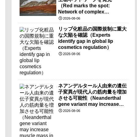
（Red marks the spot:
Network of complex
microbes discovered at
2026-08-06
mysterious Blood Falls）
リップ化粧品の国際規制に重大
な欠陥を確認（Experts
identify gap in global lip
cosmetics regulation）
2026-08-06
ネアンデルタール人由来の遺伝
子変異が現代人の筋肉量を増加
させる可能性（Neanderthal
gene variant may increase
muscle mass in people living
2026-08-06
today）