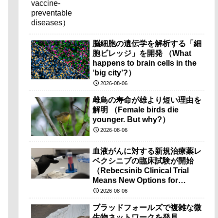
脳細胞の遺伝学を解析する「細
胞ビレッジ」を開発 （What
happens to brain cells in the
‘big city’?）
2026-08-06
雌鳥の寿命が雄より短い理由を
解明 （Female birds die
younger. But why?）
2026-08-06
血液がんに対する新規治療薬レ
ベクシニブの臨床試験が開始
（Rebecsinib Clinical Trial
Means New Options for
Blood Cancer）
2026-08-06
ブラッドフォールズで複雑な微
生物ネットワークを発見