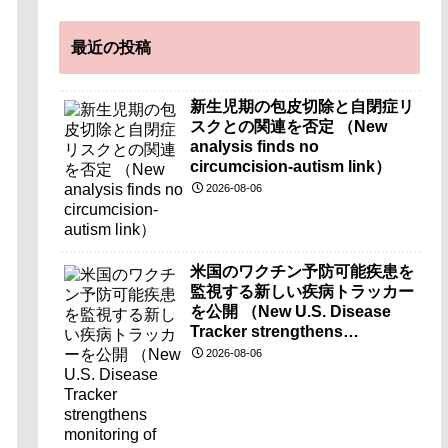
最近の投稿
新生児期の包皮切除と自閉症リ
スクとの関連を否定 （New
analysis finds no
circumcision-autism link）
2026-08-06
米国のワクチン予防可能疾患を
監視する新しい疾病トラッカー
を公開 （New U.S. Disease
Tracker strengthens
monitoring of vaccine-
2026-08-06
preventable diseases）