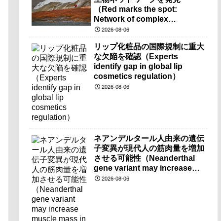
（Red marks the spot:
Network of complex
microbes discovered at
2026-08-06
mysterious Blood Falls）
リップ化粧品の国際規制に重大
な欠陥を確認（Experts
identify gap in global lip
cosmetics regulation）
2026-08-06
ネアンデルタール人由来の遺伝
子変異が現代人の筋肉量を増加
させる可能性（Neanderthal
gene variant may increase
muscle mass in people living
2026-08-06
today）