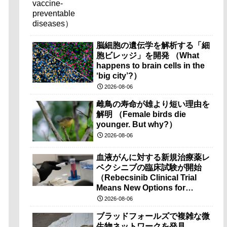
脳細胞の遺伝学を解析する「細
胞ビレッジ」を開発 （What
happens to brain cells in the
‘big city’?）
2026-08-06
雌鳥の寿命が雄より短い理由を
解明 （Female birds die
younger. But why?）
2026-08-06
血液がんに対する新規治療薬レ
ベクシニブの臨床試験が開始
（Rebecsinib Clinical Trial
Means New Options for
Blood Cancer）
2026-08-06
ブラッドフォールズで複雑な微
生物ネットワークを発見