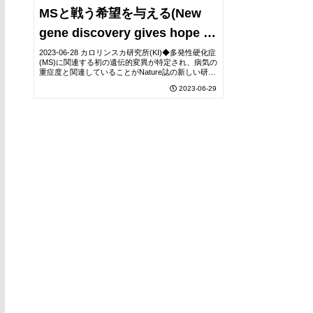
MSと戦う希望を与える(New
gene discovery gives hope of
fighting severe MS)
2023-06-28 カロリンスカ研究所(KI)◆多発性硬化症
(MS)に関連する初の遺伝的変異が特定され、病気の
重症度と関連していることがNature誌の新しい研究
で明らかになりました。この発見は、MSの進行に
2023-06-29
対抗する治療法の開発への道を開...