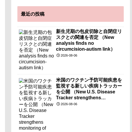
最近の投稿
新生児期の包皮切除と自閉症リ
スクとの関連を否定 （New
analysis finds no
circumcision-autism link）
2026-08-06
米国のワクチン予防可能疾患を
監視する新しい疾病トラッカー
を公開 （New U.S. Disease
Tracker strengthens
monitoring of vaccine-
2026-08-06
preventable diseases）