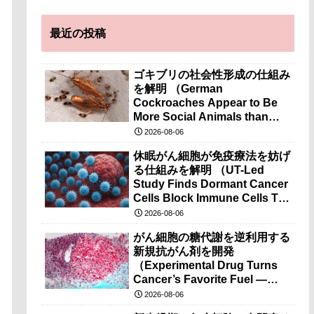
最近の投稿
ゴキブリの社会性形成の仕組み
を解明 （German
Cockroaches Appear to Be
More Social Animals than
Previously Thought）
2026-08-06
休眠がん細胞が免疫療法を妨げ
る仕組みを解明 （UT-Led
Study Finds Dormant Cancer
Cells Block Immune Cells To
Disarm Immunotherapy）
2026-08-06
がん細胞の糖代謝を逆利用する
新規抗がん剤を開発
（Experimental Drug Turns
Cancer’s Favorite Fuel —
Sugar — Against It）
2026-08-06