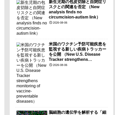
新生児期の包皮切除と自閉症リ
スクとの関連を否定 （New
analysis finds no
circumcision-autism link）
2026-08-06
米国のワクチン予防可能疾患を
監視する新しい疾病トラッカー
を公開 （New U.S. Disease
Tracker strengthens
monitoring of vaccine-
2026-08-06
preventable diseases）
脳細胞の遺伝学を解析する「細