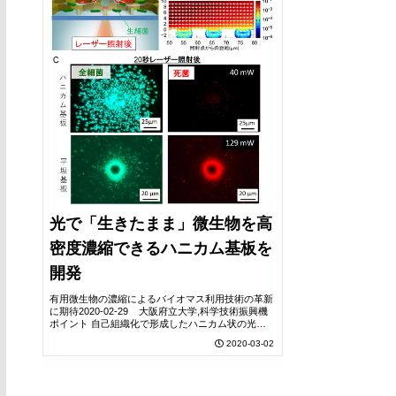
光で「生きたまま」微生物を高
密度濃縮できるハニカム基板を
開発
有用微生物の濃縮によるバイオマス利用技術の革新
に期待2020-02-29 大阪府立大学,科学技術振興機
ポイント 自己組織化で形成したハニカム状の光熱
フィルムにわずか20秒間レーザー(出力80ミリワッ
2020-03-02
ト(mW)以下)を照射するだけで、発...