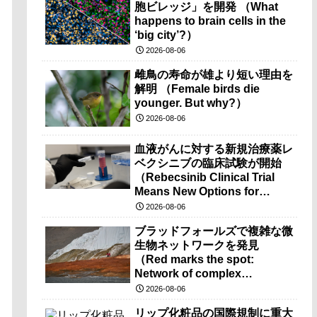
胞ビレッジ」を開発 （What
happens to brain cells in the
‘big city’?）
2026-08-06
雌鳥の寿命が雄より短い理由を
解明 （Female birds die
younger. But why?）
2026-08-06
血液がんに対する新規治療薬レ
ベクシニブの臨床試験が開始
（Rebecsinib Clinical Trial
Means New Options for
Blood Cancer）
2026-08-06
ブラッドフォールズで複雑な微
生物ネットワークを発見
（Red marks the spot:
Network of complex
microbes discovered at
2026-08-06
mysterious Blood Falls）
リップ化粧品の国際規制に重大