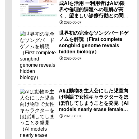
成AIを活用 ー利用者はAIの限
界や倫理的課題への理解が高
く、望ましい診療行動との関連
も確認ー
2026-08-07
世界初の完全なソングバードゲ
ノムを解読（First complete
songbird genome reveals
hidden biology）
2026-08-07
AIは動物を主人公にした児童向
け物語で女性キャラクターをほ
ぼ消してしまうことを発見（AI
models nearly erase female
characters when they write
2026-08-07
kids stories about animals）