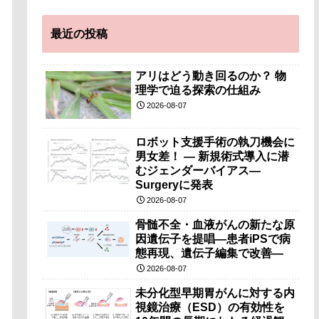
最近の投稿
アリはどう動き回るのか？ 物
理学で迫る探索の仕組み
2026-08-07
ロボット支援手術の執刀機会に
男女差！ — 新規術式導入に潜
むジェンダーバイアス—
Surgeryに発表
2026-08-07
骨髄不全・血液がんの新たな原
因遺伝子を提唱―患者iPSで病
態再現、遺伝子編集で改善―
2026-08-07
未分化型早期胃がんに対する内
視鏡治療（ESD）の有効性を