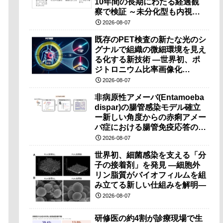
10年間の長期にわたる経過観
察で検証 ～未分化型も内視鏡
治療で胃の温存が可能～
2026-08-07
既存のPET検査の新たな光のシ
グナルで組織の微細環境を見え
る化する新技術 ―世界初、ポ
ジトロニウム比率画像化
（PRI）の原理検証に成功―
2026-08-07
非病原性アメーバ(Entamoeba
dispar)の腸管感染モデル確立
ー新しい角度からの赤痢アメー
バ症における腸管免疫応答の理
解に期待ー
2026-08-07
世界初、細菌感染を支える「分
子の接着剤」を発見 ―細胞外
リン脂質がバイオフィルムを組
み立てる新しい仕組みを解明―
2026-08-07
研修医の約4割が診療現場で生