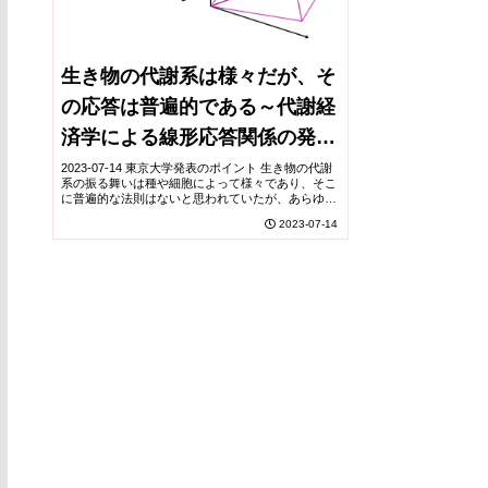
生き物の代謝系は様々だが、そ
の応答は普遍的である～代謝経
済学による線形応答関係の発見
～
2023-07-14 東京大学発表のポイント 生き物の代謝
系の振る舞いは種や細胞によって様々であり、そこ
に普遍的な法則はないと思われていたが、あらゆる
生き物の代謝系の振る舞いを記述できるシンプルな
2023-07-14
線形応答関係式を発見した。 経済学から着想を...