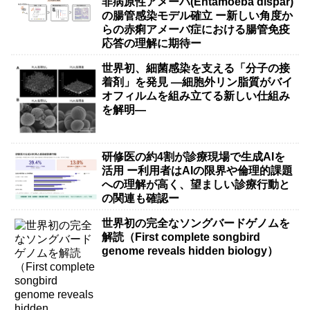
非病原性アメーバ(Entamoeba dispar)
の腸管感染モデル確立 ー新しい角度か
らの赤痢アメーバ症における腸管免疫
応答の理解に期待ー
世界初、細菌感染を支える「分子の接
着剤」を発見 ―細胞外リン脂質がバイ
オフィルムを組み立てる新しい仕組み
を解明―
研修医の約4割が診療現場で生成AIを
活用 ー利用者はAIの限界や倫理的課題
への理解が高く、望ましい診療行動と
の関連も確認ー
世界初の完全なソングバードゲノムを
解読（First complete songbird
genome reveals hidden biology）