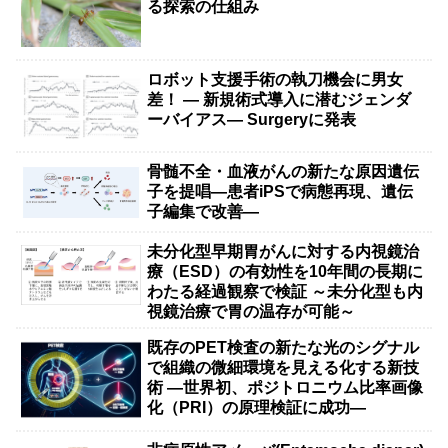
る探索の仕組み
ロボット支援手術の執刀機会に男女
差！ — 新規術式導入に潜むジェンダ
ーバイアス— Surgeryに発表
骨髄不全・血液がんの新たな原因遺伝
子を提唱―患者iPSで病態再現、遺伝
子編集で改善―
未分化型早期胃がんに対する内視鏡治
療（ESD）の有効性を10年間の長期に
わたる経過観察で検証 ～未分化型も内
視鏡治療で胃の温存が可能～
既存のPET検査の新たな光のシグナル
で組織の微細環境を見える化する新技
術 ―世界初、ポジトロニウム比率画像
化（PRI）の原理検証に成功―