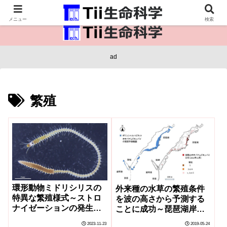
医療保健・生命・生物の情報インフラ。
メニュー
検索
ad
繁殖
環形動物ミドリシリスの
外来種の水草の繁殖条件
特異な繁殖様式～ストロ
を波の高さから予測する
ナイゼーションの発生過
ことに成功～琵琶湖岸に
程と遺伝子発現～
おける繁茂予測場所を地
2023-11-23
2019-05-24