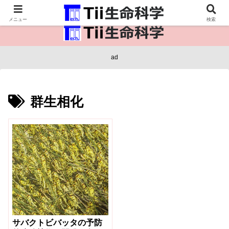
医療保健・生命・生物の情報インフラ。
メニュー
検索
ad
群生相化
サバクトビバッタの予防