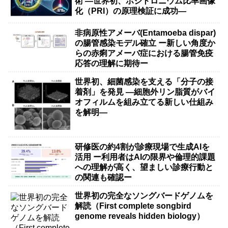
術 ―世界初、ポジトロニウム比率画像
化（PRI）の原理検証に成功―
非病原性アメーバ(Entamoeba dispar)
の腸管感染モデル確立 ー新しい角度か
らの赤痢アメーバ症における腸管免疫
応答の理解に期待ー
世界初、細菌感染を支える「分子の接
着剤」を発見 ―細胞外リン脂質がバイ
オフィルムを組み立てる新しい仕組み
を解明―
研修医の約4割が診療現場で生成AIを
活用 ー利用者はAIの限界や倫理的課題
への理解が高く、望ましい診療行動と
の関連も確認ー
世界初の完全なソングバードゲノムを
解読（First complete songbird
genome reveals hidden biology）