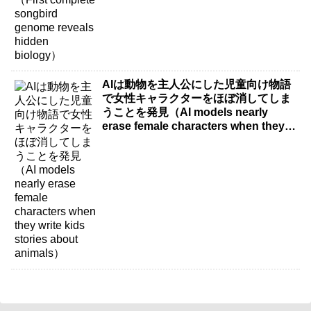
AIは動物を主人公にした児童向け物語
で女性キャラクターをほぼ消してしま
うことを発見（AI models nearly
erase female characters when they
write kids stories about animals）