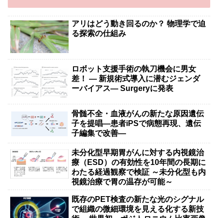
アリはどう動き回るのか？ 物理学で迫
る探索の仕組み
ロボット支援手術の執刀機会に男女
差！ — 新規術式導入に潜むジェンダ
ーバイアス— Surgeryに発表
骨髄不全・血液がんの新たな原因遺伝
子を提唱―患者iPSで病態再現、遺伝
子編集で改善―
未分化型早期胃がんに対する内視鏡治
療（ESD）の有効性を10年間の長期に
わたる経過観察で検証 ～未分化型も内
視鏡治療で胃の温存が可能～
既存のPET検査の新たな光のシグナル
で組織の微細環境を見える化する新技