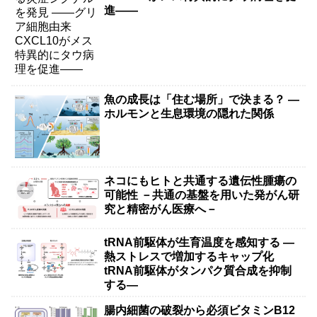
進――
魚の成長は「住む場所」で決まる？ ―
ホルモンと生息環境の隠れた関係
ネコにもヒトと共通する遺伝性腫瘍の
可能性 －共通の基盤を用いた発がん研
究と精密がん医療へ－
tRNA前駆体が生育温度を感知する ―
熱ストレスで増加するキャップ化
tRNA前駆体がタンパク質合成を抑制
する―
腸内細菌の破裂から必須ビタミンB12