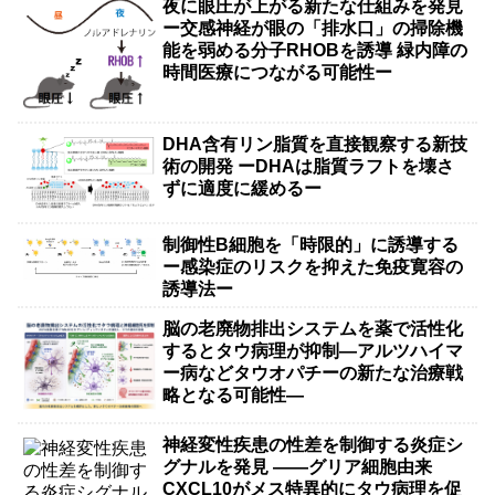
夜に眼圧が上がる新たな仕組みを発見
ー交感神経が眼の「排水口」の掃除機
能を弱める分子RHOBを誘導 緑内障の
時間医療につながる可能性ー
DHA含有リン脂質を直接観察する新技
術の開発 ーDHAは脂質ラフトを壊さ
ずに適度に緩めるー
制御性B細胞を「時限的」に誘導する
ー感染症のリスクを抑えた免疫寛容の
誘導法ー
脳の老廃物排出システムを薬で活性化
するとタウ病理が抑制―アルツハイマ
ー病などタウオパチーの新たな治療戦
略となる可能性―
神経変性疾患の性差を制御する炎症シ
グナルを発見 ――グリア細胞由来
CXCL10がメス特異的にタウ病理を促