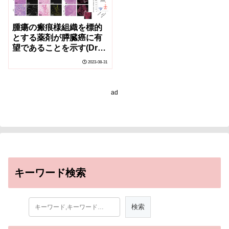
腫瘍の瘢痕様組織を標的
とする薬剤が膵臓癌に有
望であることを示す(Drug
that targets scar-like
2023-08-31
tissue in tumours shows
promise for pancreatic
cancer)
ad
キーワード検索