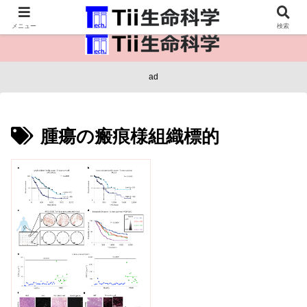
医療保健・生命・生物の情報インフラ。
メニュー
検索
ad
腫瘍の瘢痕様組織標的