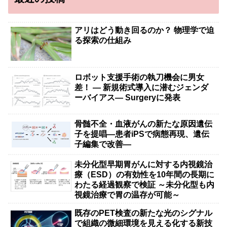
アリはどう動き回るのか？ 物理学で迫
る探索の仕組み
ロボット支援手術の執刀機会に男女
差！ — 新規術式導入に潜むジェンダ
ーバイアス— Surgeryに発表
骨髄不全・血液がんの新たな原因遺伝
子を提唱―患者iPSで病態再現、遺伝
子編集で改善―
未分化型早期胃がんに対する内視鏡治
療（ESD）の有効性を10年間の長期に
わたる経過観察で検証 ～未分化型も内
視鏡治療で胃の温存が可能～
既存のPET検査の新たな光のシグナル
で組織の微細環境を見える化する新技