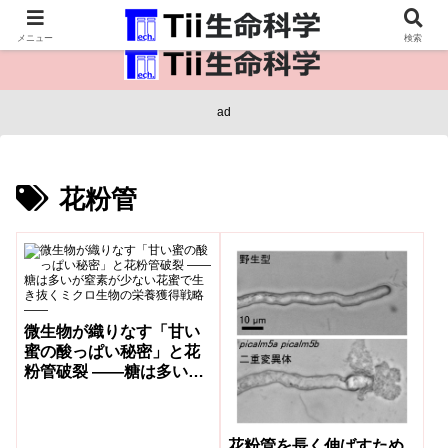
医療保健・生命・生物の情報インフラ。
メニュー
検索
ad
花粉管
微生物が織りなす「甘い
蜜の酸っぱい秘密」と花
粉管破裂 ――糖は多いが
窒素が少ない花蜜で生き
抜くミクロ生物の栄養獲
得戦略――
花粉管を長く伸ばすため