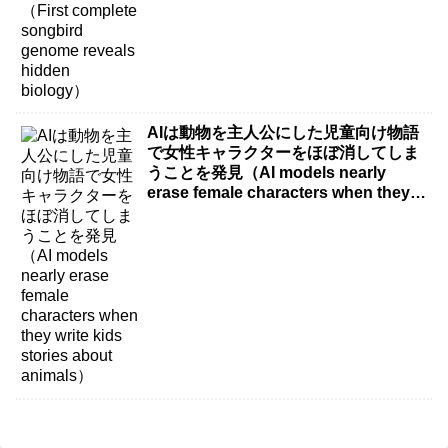
AIは動物を主人公にした児童向け物語
で女性キャラクターをほぼ消してしま
うことを発見（AI models nearly
erase female characters when they
write kids stories about animals）