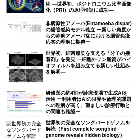
術 ―世界初、ポジトロニウム比率画像
化（PRI）の原理検証に成功―
非病原性アメーバ(Entamoeba dispar)
の腸管感染モデル確立 ー新しい角度か
らの赤痢アメーバ症における腸管免疫
応答の理解に期待ー
世界初、細菌感染を支える「分子の接
着剤」を発見 ―細胞外リン脂質がバイ
オフィルムを組み立てる新しい仕組み
を解明―
研修医の約4割が診療現場で生成AIを
活用 ー利用者はAIの限界や倫理的課題
への理解が高く、望ましい診療行動と
の関連も確認ー
世界初の完全なソングバードゲノムを
解読（First complete songbird
genome reveals hidden biology）