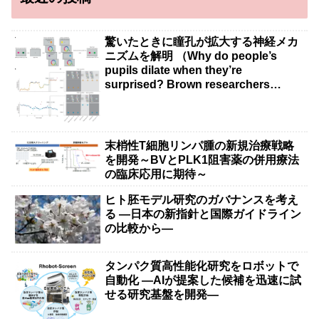
驚いたときに瞳孔が拡大する神経メカ
ニズムを解明 （Why do people’s
pupils dilate when they’re
surprised? Brown researchers
explain）
末梢性T細胞リンパ腫の新規治療戦略
を開発～BVとPLK1阻害薬の併用療法
の臨床応用に期待～
ヒト胚モデル研究のガバナンスを考え
る ―日本の新指針と国際ガイドライン
の比較から―
タンパク質高性能化研究をロボットで
自動化 ―AIが提案した候補を迅速に試
せる研究基盤を開発―