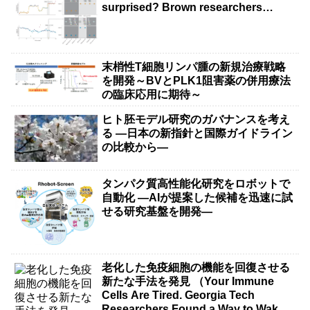
surprised? Brown researchers
explain）
末梢性T細胞リンパ腫の新規治療戦略
を開発～BVとPLK1阻害薬の併用療法
の臨床応用に期待～
ヒト胚モデル研究のガバナンスを考え
る ―日本の新指針と国際ガイドライン
の比較から―
タンパク質高性能化研究をロボットで
自動化 ―AIが提案した候補を迅速に試
せる研究基盤を開発―
老化した免疫細胞の機能を回復させる
新たな手法を発見 （Your Immune
Cells Are Tired. Georgia Tech
Researchers Found a Way to Wake