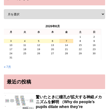
2026年8月
月
火
水
木
金
土
日
1
2
3
4
5
6
7
8
9
10
11
12
13
14
15
16
17
18
19
20
21
22
23
24
25
26
27
28
29
30
31
« 7月
最近の投稿
驚いたときに瞳孔が拡大する神経メカ
ニズムを解明 （Why do people’s
pupils dilate when they’re