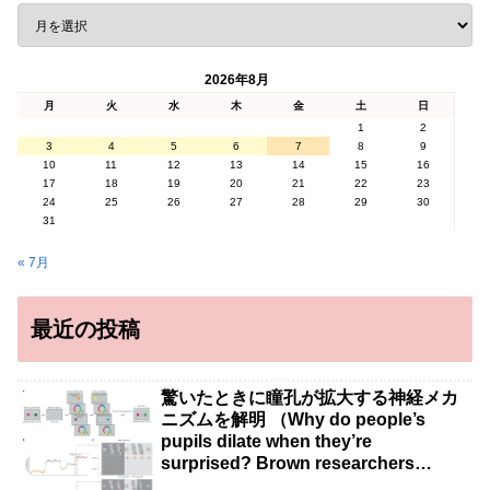
2026年8月
月
火
水
木
金
土
日
1
2
3
4
5
6
7
8
9
10
11
12
13
14
15
16
17
18
19
20
21
22
23
24
25
26
27
28
29
30
31
« 7月
最近の投稿
驚いたときに瞳孔が拡大する神経メカ
ニズムを解明 （Why do people’s
pupils dilate when they’re
surprised? Brown researchers
explain）