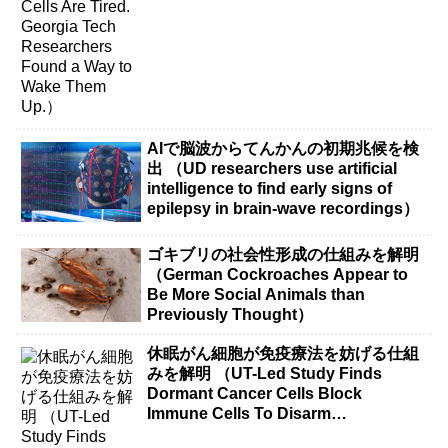
AIで脳波からてんかんの初期兆候を検
出 （UD researchers use artificial
intelligence to find early signs of
epilepsy in brain-wave recordings）
ゴキブリの社会性形成の仕組みを解明
（German Cockroaches Appear to
Be More Social Animals than
Previously Thought）
休眠がん細胞が免疫療法を妨げる仕組
みを解明 （UT-Led Study Finds
Dormant Cancer Cells Block
Immune Cells To Disarm
Immunotherapy）