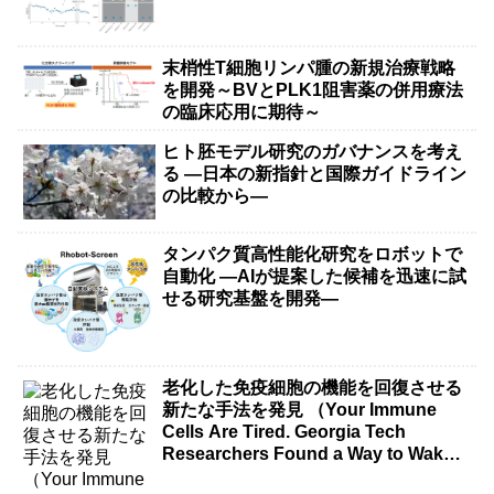
末梢性T細胞リンパ腫の新規治療戦略
を開発～BVとPLK1阻害薬の併用療法
の臨床応用に期待～
ヒト胚モデル研究のガバナンスを考え
る ―日本の新指針と国際ガイドライン
の比較から―
タンパク質高性能化研究をロボットで
自動化 ―AIが提案した候補を迅速に試
せる研究基盤を開発―
老化した免疫細胞の機能を回復させる
新たな手法を発見 （Your Immune
Cells Are Tired. Georgia Tech
Researchers Found a Way to Wake
Them Up.）