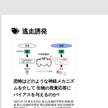
逃走誘発
恐怖はどのような神経メカニズ
ムを介して 生物の視覚応答に
バイアスを与えるのか?
2023-07-13 東京大学辻 真人(生物科学専攻 助教)西
塚 悠人(生物科学専攻 博士課程)榎本 和生(生物科学