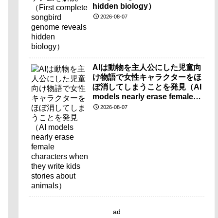
hidden biology）
2026-08-07
AIは動物を主人公にした児童向
け物語で女性キャラクターをほ
ぼ消してしまうことを発見（AI
models nearly erase female
characters when they write
2026-08-07
kids stories about animals）
ad