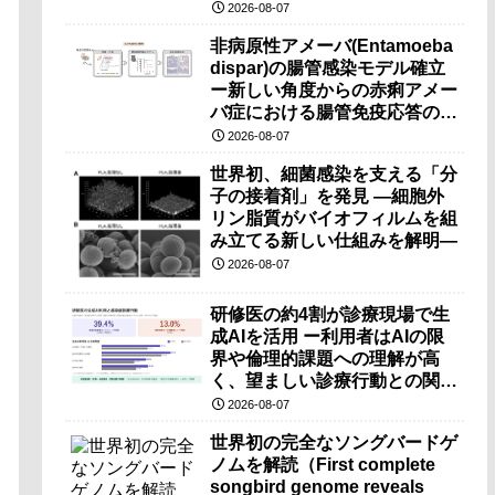
（PRI）の原理検証に成功―
2026-08-07
非病原性アメーバ(Entamoeba
dispar)の腸管感染モデル確立
ー新しい角度からの赤痢アメー
バ症における腸管免疫応答の理
解に期待ー
2026-08-07
世界初、細菌感染を支える「分
子の接着剤」を発見 ―細胞外
リン脂質がバイオフィルムを組
み立てる新しい仕組みを解明―
2026-08-07
研修医の約4割が診療現場で生
成AIを活用 ー利用者はAIの限
界や倫理的課題への理解が高
く、望ましい診療行動との関連
も確認ー
2026-08-07
世界初の完全なソングバードゲ
ノムを解読（First complete
songbird genome reveals