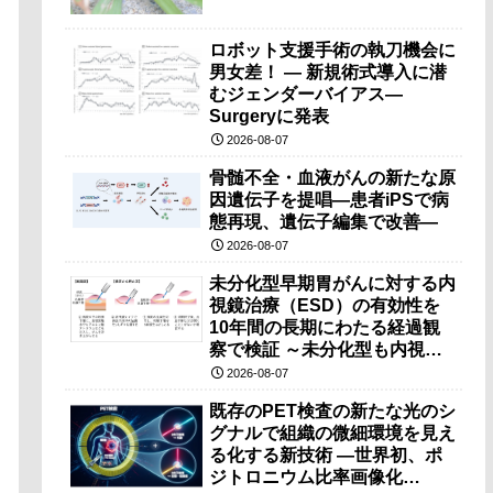
ロボット支援手術の執刀機会に
男女差！ — 新規術式導入に潜
むジェンダーバイアス—
Surgeryに発表
2026-08-07
骨髄不全・血液がんの新たな原
因遺伝子を提唱―患者iPSで病
態再現、遺伝子編集で改善―
2026-08-07
未分化型早期胃がんに対する内
視鏡治療（ESD）の有効性を
10年間の長期にわたる経過観
察で検証 ～未分化型も内視鏡
治療で胃の温存が可能～
2026-08-07
既存のPET検査の新たな光のシ
グナルで組織の微細環境を見え
る化する新技術 ―世界初、ポ
ジトロニウム比率画像化