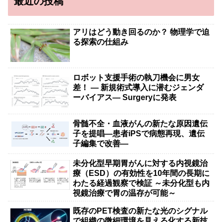
最近の投稿
アリはどう動き回るのか？ 物理学で迫
る探索の仕組み
ロボット支援手術の執刀機会に男女
差！ — 新規術式導入に潜むジェンダ
ーバイアス— Surgeryに発表
骨髄不全・血液がんの新たな原因遺伝
子を提唱―患者iPSで病態再現、遺伝
子編集で改善―
未分化型早期胃がんに対する内視鏡治
療（ESD）の有効性を10年間の長期に
わたる経過観察で検証 ～未分化型も内
視鏡治療で胃の温存が可能～
既存のPET検査の新たな光のシグナル
で組織の微細環境を見える化する新技