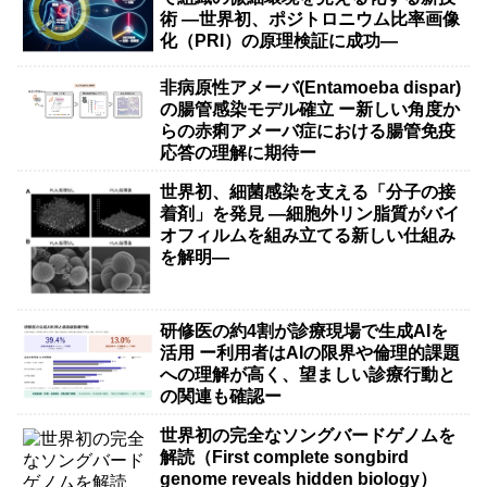
術 ―世界初、ポジトロニウム比率画像
化（PRI）の原理検証に成功―
非病原性アメーバ(Entamoeba dispar)
の腸管感染モデル確立 ー新しい角度か
らの赤痢アメーバ症における腸管免疫
応答の理解に期待ー
世界初、細菌感染を支える「分子の接
着剤」を発見 ―細胞外リン脂質がバイ
オフィルムを組み立てる新しい仕組み
を解明―
研修医の約4割が診療現場で生成AIを
活用 ー利用者はAIの限界や倫理的課題
への理解が高く、望ましい診療行動と
の関連も確認ー
世界初の完全なソングバードゲノムを
解読（First complete songbird
genome reveals hidden biology）