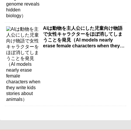
AIは動物を主人公にした児童向け物語
で女性キャラクターをほぼ消してしま
うことを発見（AI models nearly
erase female characters when they
write kids stories about animals）