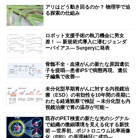
アリはどう動き回るのか？ 物理学で迫
る探索の仕組み
ロボット支援手術の執刀機会に男女
差！ — 新規術式導入に潜むジェンダ
ーバイアス— Surgeryに発表
骨髄不全・血液がんの新たな原因遺伝
子を提唱―患者iPSで病態再現、遺伝
子編集で改善―
未分化型早期胃がんに対する内視鏡治
療（ESD）の有効性を10年間の長期に
わたる経過観察で検証 ～未分化型も内
視鏡治療で胃の温存が可能～
既存のPET検査の新たな光のシグナル
で組織の微細環境を見える化する新技
術 ―世界初、ポジトロニウム比率画像
化（PRI）の原理検証に成功―