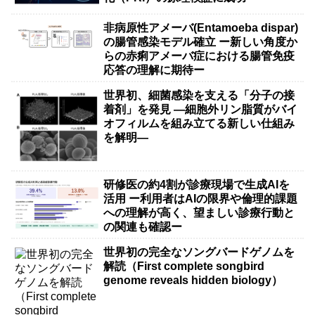
非病原性アメーバ(Entamoeba dispar)
の腸管感染モデル確立 ー新しい角度か
らの赤痢アメーバ症における腸管免疫
応答の理解に期待ー
世界初、細菌感染を支える「分子の接
着剤」を発見 ―細胞外リン脂質がバイ
オフィルムを組み立てる新しい仕組み
を解明―
研修医の約4割が診療現場で生成AIを
活用 ー利用者はAIの限界や倫理的課題
への理解が高く、望ましい診療行動と
の関連も確認ー
世界初の完全なソングバードゲノムを
解読（First complete songbird
genome reveals hidden biology）