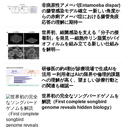
非病原性アメーバ(Entamoeba dispar)
の腸管感染モデル確立 ー新しい角度か
らの赤痢アメーバ症における腸管免疫
応答の理解に期待ー
世界初、細菌感染を支える「分子の接
着剤」を発見 ―細胞外リン脂質がバイ
オフィルムを組み立てる新しい仕組み
を解明―
研修医の約4割が診療現場で生成AIを
活用 ー利用者はAIの限界や倫理的課題
への理解が高く、望ましい診療行動と
の関連も確認ー
世界初の完全なソングバードゲノムを
解読（First complete songbird
genome reveals hidden biology）