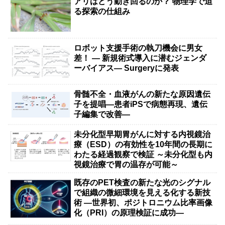
アリはどう動き回るのか？ 物理学で迫
る探索の仕組み
ロボット支援手術の執刀機会に男女
差！ — 新規術式導入に潜むジェンダ
ーバイアス— Surgeryに発表
骨髄不全・血液がんの新たな原因遺伝
子を提唱―患者iPSで病態再現、遺伝
子編集で改善―
未分化型早期胃がんに対する内視鏡治
療（ESD）の有効性を10年間の長期に
わたる経過観察で検証 ～未分化型も内
視鏡治療で胃の温存が可能～
既存のPET検査の新たな光のシグナル
で組織の微細環境を見える化する新技
術 ―世界初、ポジトロニウム比率画像
化（PRI）の原理検証に成功―