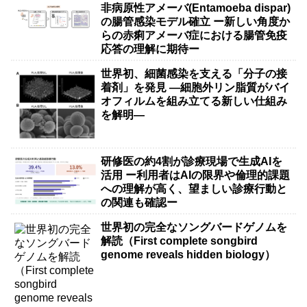
非病原性アメーバ(Entamoeba dispar)
の腸管感染モデル確立 ー新しい角度か
らの赤痢アメーバ症における腸管免疫
応答の理解に期待ー
世界初、細菌感染を支える「分子の接
着剤」を発見 ―細胞外リン脂質がバイ
オフィルムを組み立てる新しい仕組み
を解明―
研修医の約4割が診療現場で生成AIを
活用 ー利用者はAIの限界や倫理的課題
への理解が高く、望ましい診療行動と
の関連も確認ー
世界初の完全なソングバードゲノムを
解読（First complete songbird
genome reveals hidden biology）