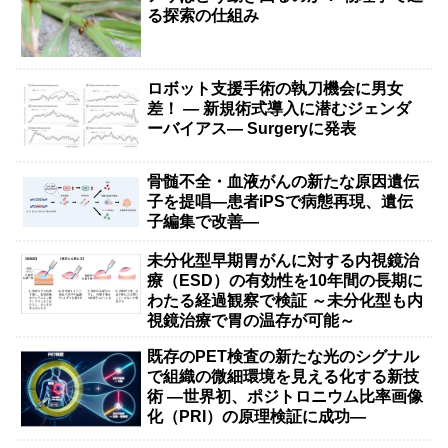
る探索の仕組み
ロボット支援手術の執刀機会に男女
差！ — 新規術式導入に潜むジェンダ
ーバイアス— Surgeryに発表
骨髄不全・血液がんの新たな原因遺伝
子を提唱―患者iPSで病態再現、遺伝
子編集で改善―
未分化型早期胃がんに対する内視鏡治
療（ESD）の有効性を10年間の長期に
わたる経過観察で検証 ～未分化型も内
視鏡治療で胃の温存が可能～
既存のPET検査の新たな光のシグナル
で組織の微細環境を見える化する新技
術 ―世界初、ポジトロニウム比率画像
化（PRI）の原理検証に成功―