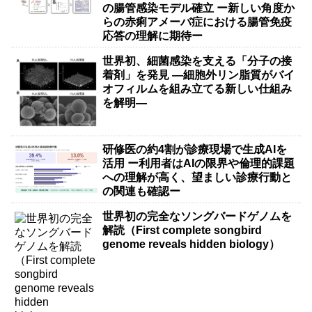
の腸管感染モデル確立 ー新しい角度か
らの赤痢アメーバ症における腸管免疫
応答の理解に期待ー
世界初、細菌感染を支える「分子の接
着剤」を発見 ―細胞外リン脂質がバイ
オフィルムを組み立てる新しい仕組み
を解明―
研修医の約4割が診療現場で生成AIを
活用 ー利用者はAIの限界や倫理的課題
への理解が高く、望ましい診療行動と
の関連も確認ー
世界初の完全なソングバードゲノムを
解読（First complete songbird
genome reveals hidden biology）