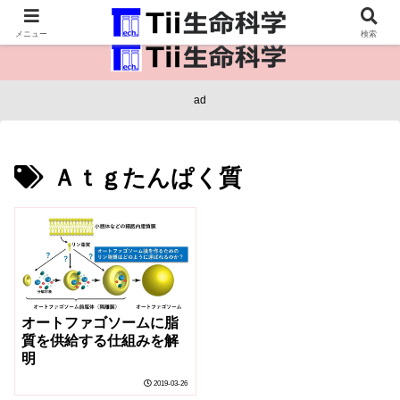
医療保健・生命・生物の情報インフラ。
メニュー
検索
ad
Ａｔｇたんぱく質
オートファゴソームに脂
質を供給する仕組みを解
明
2019-03-26