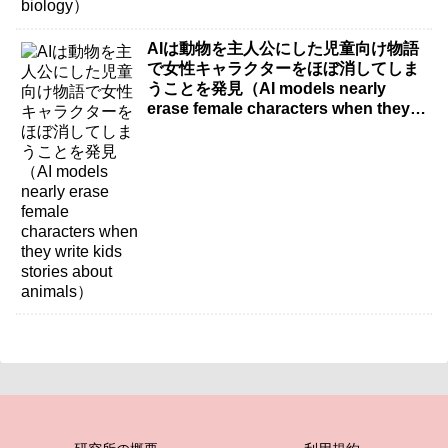
AIは動物を主人公にした児童向け物語
で女性キャラクターをほぼ消してしま
うことを発見（AI models nearly
erase female characters when they
write kids stories about animals）