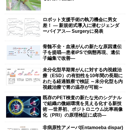
ロボット支援手術の執刀機会に男女
差！ — 新規術式導入に潜むジェンダ
ーバイアス— Surgeryに発表
骨髄不全・血液がんの新たな原因遺伝
子を提唱―患者iPSで病態再現、遺伝
子編集で改善―
未分化型早期胃がんに対する内視鏡治
療（ESD）の有効性を10年間の長期に
わたる経過観察で検証 ～未分化型も内
視鏡治療で胃の温存が可能～
既存のPET検査の新たな光のシグナル
で組織の微細環境を見える化する新技
術 ―世界初、ポジトロニウム比率画像
化（PRI）の原理検証に成功―
非病原性アメーバ(Entamoeba dispar)