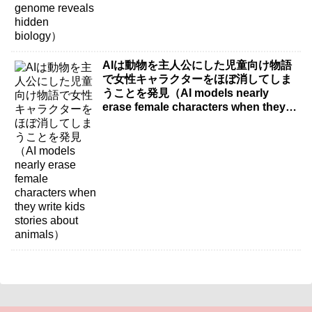
AIは動物を主人公にした児童向け物語
で女性キャラクターをほぼ消してしま
うことを発見（AI models nearly
erase female characters when they
write kids stories about animals）