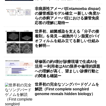
非病原性アメーバ(Entamoeba dispar)
の腸管感染モデル確立 ー新しい角度か
らの赤痢アメーバ症における腸管免疫
応答の理解に期待ー
世界初、細菌感染を支える「分子の接
着剤」を発見 ―細胞外リン脂質がバイ
オフィルムを組み立てる新しい仕組み
を解明―
研修医の約4割が診療現場で生成AIを
活用 ー利用者はAIの限界や倫理的課題
への理解が高く、望ましい診療行動と
の関連も確認ー
世界初の完全なソングバードゲノムを
解読（First complete songbird
genome reveals hidden biology）