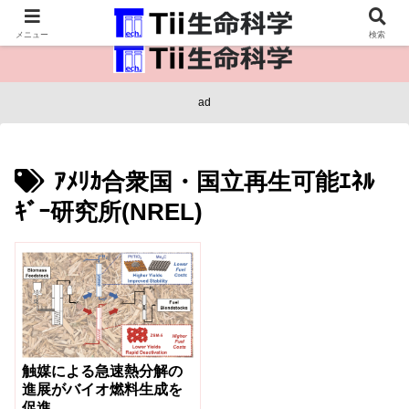
医療保健・生命・生物の情報インフラ。
メニュー
検索
ad
ｱﾒﾘｶ合衆国・国立再生可能ｴﾈﾙ
ｷﾞｰ研究所(NREL)
触媒による急速熱分解の
進展がバイオ燃料生成を
促進