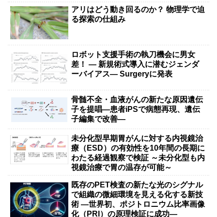
アリはどう動き回るのか？ 物理学で迫
る探索の仕組み
ロボット支援手術の執刀機会に男女
差！ — 新規術式導入に潜むジェンダ
ーバイアス— Surgeryに発表
骨髄不全・血液がんの新たな原因遺伝
子を提唱―患者iPSで病態再現、遺伝
子編集で改善―
未分化型早期胃がんに対する内視鏡治
療（ESD）の有効性を10年間の長期に
わたる経過観察で検証 ～未分化型も内
視鏡治療で胃の温存が可能～
既存のPET検査の新たな光のシグナル
で組織の微細環境を見える化する新技
術 ―世界初、ポジトロニウム比率画像
化（PRI）の原理検証に成功―