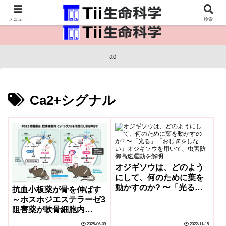
医療保健・生命・生物の情報インフラ。
メニュー
検索
ad
Ca2+シグナル
オジギソウは、どのよう
にして、何のために葉を
動かすのか? 〜「光る」
抗血小板薬が骨を伸ばす
「おじぎをしない」オジ
～ホスホジエステラーゼ3
ギソウを用いて、虫害防
阻害薬が軟骨細胞内
御高速運動を解明
Ca2+シグナルを活性化し
2025-06-09
2022-11-15