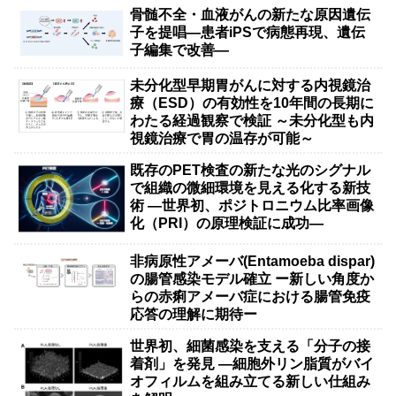
骨髄不全・血液がんの新たな原因遺伝
子を提唱―患者iPSで病態再現、遺伝
子編集で改善―
未分化型早期胃がんに対する内視鏡治
療（ESD）の有効性を10年間の長期に
わたる経過観察で検証 ～未分化型も内
視鏡治療で胃の温存が可能～
既存のPET検査の新たな光のシグナル
で組織の微細環境を見える化する新技
術 ―世界初、ポジトロニウム比率画像
化（PRI）の原理検証に成功―
非病原性アメーバ(Entamoeba dispar)
の腸管感染モデル確立 ー新しい角度か
らの赤痢アメーバ症における腸管免疫
応答の理解に期待ー
世界初、細菌感染を支える「分子の接
着剤」を発見 ―細胞外リン脂質がバイ
オフィルムを組み立てる新しい仕組み