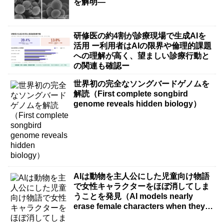
を解明―
研修医の約4割が診療現場で生成AIを
活用 ー利用者はAIの限界や倫理的課題
への理解が高く、望ましい診療行動と
の関連も確認ー
世界初の完全なソングバードゲノムを
解読（First complete songbird
genome reveals hidden biology）
AIは動物を主人公にした児童向け物語
で女性キャラクターをほぼ消してしま
うことを発見（AI models nearly
erase female characters when they
write kids stories about animals）