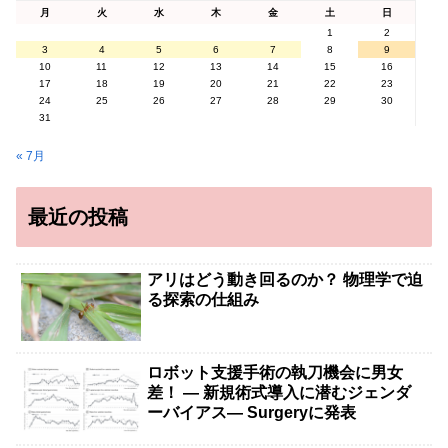
月
火
水
木
金
土
日
1
2
3
4
5
6
7
8
9
10
11
12
13
14
15
16
17
18
19
20
21
22
23
24
25
26
27
28
29
30
31
« 7月
最近の投稿
アリはどう動き回るのか？ 物理学で迫
る探索の仕組み
ロボット支援手術の執刀機会に男女
差！ — 新規術式導入に潜むジェンダ
ーバイアス— Surgeryに発表