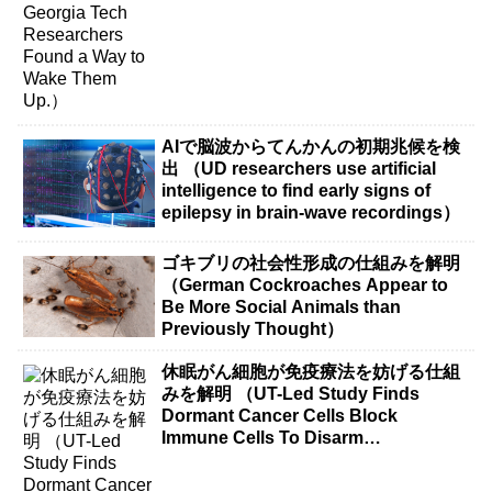
AIで脳波からてんかんの初期兆候を検
出 （UD researchers use artificial
intelligence to find early signs of
epilepsy in brain-wave recordings）
ゴキブリの社会性形成の仕組みを解明
（German Cockroaches Appear to
Be More Social Animals than
Previously Thought）
休眠がん細胞が免疫療法を妨げる仕組
みを解明 （UT-Led Study Finds
Dormant Cancer Cells Block
Immune Cells To Disarm
Immunotherapy）