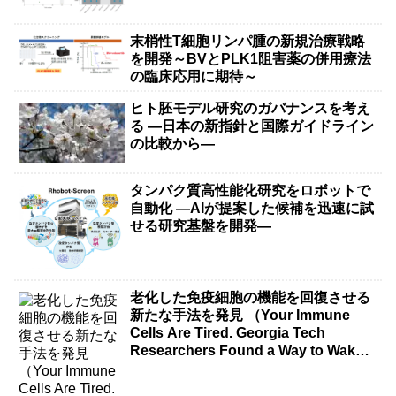
末梢性T細胞リンパ腫の新規治療戦略
を開発～BVとPLK1阻害薬の併用療法
の臨床応用に期待～
ヒト胚モデル研究のガバナンスを考え
る ―日本の新指針と国際ガイドライン
の比較から―
タンパク質高性能化研究をロボットで
自動化 ―AIが提案した候補を迅速に試
せる研究基盤を開発―
老化した免疫細胞の機能を回復させる
新たな手法を発見 （Your Immune
Cells Are Tired. Georgia Tech
Researchers Found a Way to Wake
Them Up.）