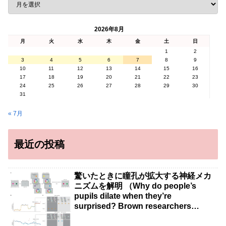
2026年8月
月
火
水
木
金
土
日
1
2
3
4
5
6
7
8
9
10
11
12
13
14
15
16
17
18
19
20
21
22
23
24
25
26
27
28
29
30
31
« 7月
最近の投稿
驚いたときに瞳孔が拡大する神経メカ
ニズムを解明 （Why do people’s
pupils dilate when they’re
surprised? Brown researchers
explain）