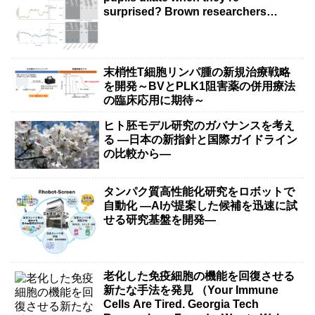
surprised? Brown researchers
explain）
末梢性T細胞リンパ腫の新規治療戦略
を開発～BVとPLK1阻害薬の併用療法
の臨床応用に期待～
ヒト胚モデル研究のガバナンスを考え
る ―日本の新指針と国際ガイドライン
の比較から―
タンパク質高性能化研究をロボットで
自動化 ―AIが提案した候補を迅速に試
せる研究基盤を開発―
老化した免疫細胞の機能を回復させる
新たな手法を発見 （Your Immune
Cells Are Tired. Georgia Tech