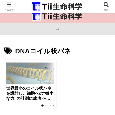
医療保健・生命・生物の情報インフラ。
メニュー
検索
ad
DNAコイル状バネ
世界最小のコイル状バネ
を設計し、細胞への“微小
な力”の計測に成功 〜生
物の力学情報処理メカニ
2023-07-03
ズムの解明に期待〜