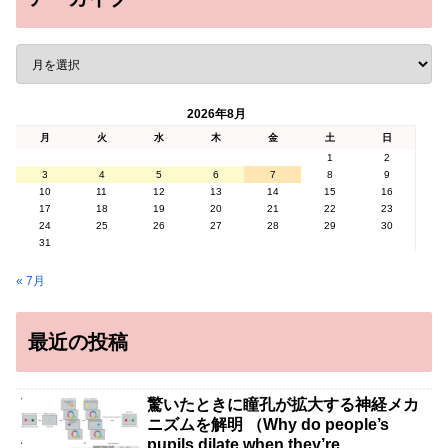
2026年8月
月
火
水
木
金
土
日
1
2
3
4
5
6
7
8
9
10
11
12
13
14
15
16
17
18
19
20
21
22
23
24
25
26
27
28
29
30
31
« 7月
最近の投稿
驚いたときに瞳孔が拡大する神経メカ
ニズムを解明 （Why do people’s
pupils dilate when they’re