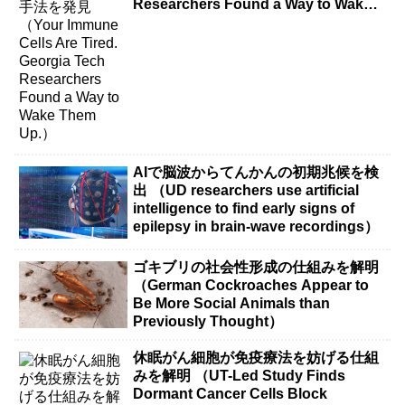
Researchers Found a Way to Wake
Them Up.）
AIで脳波からてんかんの初期兆候を検
出 （UD researchers use artificial
intelligence to find early signs of
epilepsy in brain-wave recordings）
ゴキブリの社会性形成の仕組みを解明
（German Cockroaches Appear to
Be More Social Animals than
Previously Thought）
休眠がん細胞が免疫療法を妨げる仕組
みを解明 （UT-Led Study Finds
Dormant Cancer Cells Block