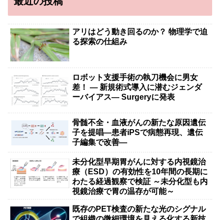
最近の投稿
アリはどう動き回るのか？ 物理学で迫
る探索の仕組み
ロボット支援手術の執刀機会に男女
差！ — 新規術式導入に潜むジェンダ
ーバイアス— Surgeryに発表
骨髄不全・血液がんの新たな原因遺伝
子を提唱―患者iPSで病態再現、遺伝
子編集で改善―
未分化型早期胃がんに対する内視鏡治
療（ESD）の有効性を10年間の長期に
わたる経過観察で検証 ～未分化型も内
視鏡治療で胃の温存が可能～
既存のPET検査の新たな光のシグナル
で組織の微細環境を見える化する新技