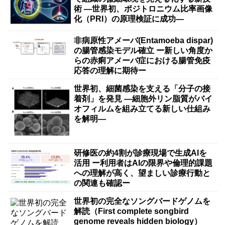
術 ―世界初、ポジトロニウム比率画像
化（PRI）の原理検証に成功―
非病原性アメーバ(Entamoeba dispar)
の腸管感染モデル確立 ー新しい角度か
らの赤痢アメーバ症における腸管免疫
応答の理解に期待ー
世界初、細菌感染を支える「分子の接
着剤」を発見 ―細胞外リン脂質がバイ
オフィルムを組み立てる新しい仕組み
を解明―
研修医の約4割が診療現場で生成AIを
活用 ー利用者はAIの限界や倫理的課題
への理解が高く、望ましい診療行動と
の関連も確認ー
世界初の完全なソングバードゲノムを
解読（First complete songbird
genome reveals hidden biology）