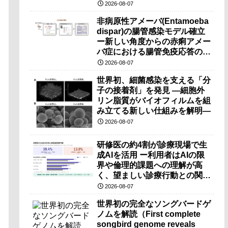
（PRI）の原理検証に成功―
2026-08-07
非病原性アメーバ(Entamoeba
dispar)の腸管感染モデル確立
ー新しい角度からの赤痢アメー
バ症における腸管免疫応答の理
解に期待ー
2026-08-07
世界初、細菌感染を支える「分
子の接着剤」を発見 ―細胞外
リン脂質がバイオフィルムを組
み立てる新しい仕組みを解明―
2026-08-07
研修医の約4割が診療現場で生
成AIを活用 ー利用者はAIの限
界や倫理的課題への理解が高
く、望ましい診療行動との関連
も確認ー
2026-08-07
世界初の完全なソングバードゲ
ノムを解読（First complete
songbird genome reveals