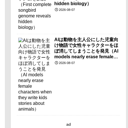
hidden biology）
2026-08-07
AIは動物を主人公にした児童向
け物語で女性キャラクターをほ
ぼ消してしまうことを発見（AI
models nearly erase female
characters when they write
2026-08-07
kids stories about animals）
ad