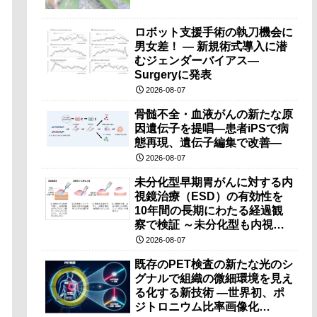
ロボット支援手術の執刀機会に
男女差！ — 新規術式導入に潜
むジェンダーバイアス—
Surgeryに発表
2026-08-07
骨髄不全・血液がんの新たな原
因遺伝子を提唱―患者iPSで病
態再現、遺伝子編集で改善―
2026-08-07
未分化型早期胃がんに対する内
視鏡治療（ESD）の有効性を
10年間の長期にわたる経過観
察で検証 ～未分化型も内視鏡
治療で胃の温存が可能～
2026-08-07
既存のPET検査の新たな光のシ
グナルで組織の微細環境を見え
る化する新技術 ―世界初、ポ
ジトロニウム比率画像化