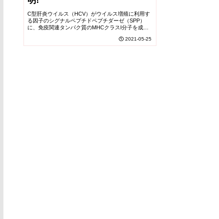
明!
C型肝炎ウイルス（HCV）がウイルス増殖に利用す
る因子のシグナルペプチドペプチダーゼ（SPP）
に、免疫関連タンパク質のMHCクラスI分子を成熟
させる機能があることを発見した。
2021-05-25