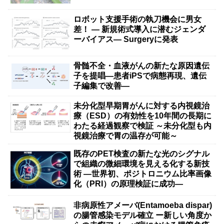
ロボット支援手術の執刀機会に男女
差！ — 新規術式導入に潜むジェンダ
ーバイアス— Surgeryに発表
骨髄不全・血液がんの新たな原因遺伝
子を提唱―患者iPSで病態再現、遺伝
子編集で改善―
未分化型早期胃がんに対する内視鏡治
療（ESD）の有効性を10年間の長期に
わたる経過観察で検証 ～未分化型も内
視鏡治療で胃の温存が可能～
既存のPET検査の新たな光のシグナル
で組織の微細環境を見える化する新技
術 ―世界初、ポジトロニウム比率画像
化（PRI）の原理検証に成功―
非病原性アメーバ(Entamoeba dispar)
の腸管感染モデル確立 ー新しい角度か