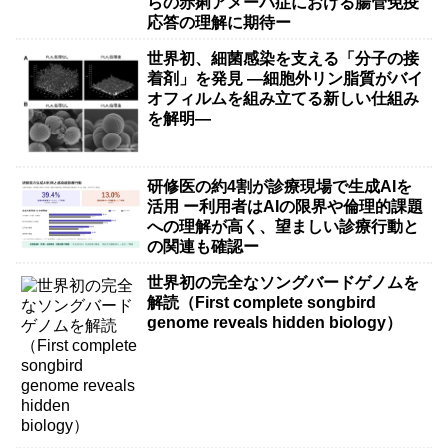
らの赤痢アメーバ症における腸管免疫
応答の理解に期待ー
世界初、細菌感染を支える「分子の接
着剤」を発見 ―細胞外リン脂質がバイ
オフィルムを組み立てる新しい仕組み
を解明―
研修医の約4割が診療現場で生成AIを
活用 ー利用者はAIの限界や倫理的課題
への理解が高く、望ましい診療行動と
の関連も確認ー
世界初の完全なソングバードゲノムを
解読（First complete songbird
genome reveals hidden biology）