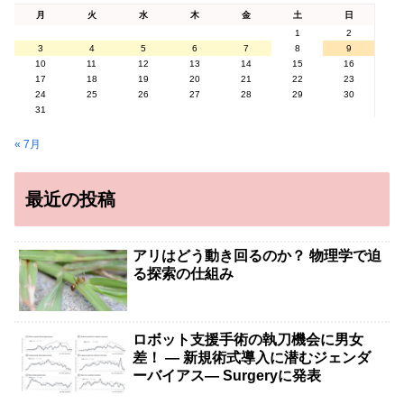
月
火
水
木
金
土
日
1
2
3
4
5
6
7
8
9
10
11
12
13
14
15
16
17
18
19
20
21
22
23
24
25
26
27
28
29
30
31
« 7月
最近の投稿
アリはどう動き回るのか？ 物理学で迫
る探索の仕組み
ロボット支援手術の執刀機会に男女
差！ — 新規術式導入に潜むジェンダ
ーバイアス— Surgeryに発表