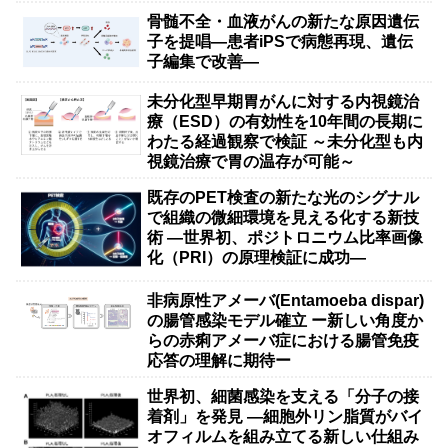
骨髄不全・血液がんの新たな原因遺伝
子を提唱―患者iPSで病態再現、遺伝
子編集で改善―
未分化型早期胃がんに対する内視鏡治
療（ESD）の有効性を10年間の長期に
わたる経過観察で検証 ～未分化型も内
視鏡治療で胃の温存が可能～
既存のPET検査の新たな光のシグナル
で組織の微細環境を見える化する新技
術 ―世界初、ポジトロニウム比率画像
化（PRI）の原理検証に成功―
非病原性アメーバ(Entamoeba dispar)
の腸管感染モデル確立 ー新しい角度か
らの赤痢アメーバ症における腸管免疫
応答の理解に期待ー
世界初、細菌感染を支える「分子の接
着剤」を発見 ―細胞外リン脂質がバイ
オフィルムを組み立てる新しい仕組み