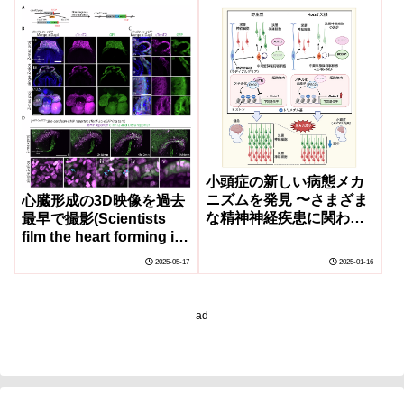
小頭症の新しい病態メカ
ニズムを発見 〜さまざま
心臓形成の3D映像を過去
な精神神経疾患に関わる
最早で撮影(Scientists
AUTS2遺伝子の解析か
film the heart forming in
ら〜
3D earlier than ever)
2025-05-17
2025-01-16
ad