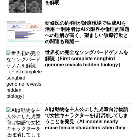
を解明―
研修医の約4割が診療現場で生成AIを
活用 ー利用者はAIの限界や倫理的課題
への理解が高く、望ましい診療行動と
の関連も確認ー
世界初の完全なソングバードゲノムを
解読（First complete songbird
genome reveals hidden biology）
AIは動物を主人公にした児童向け物語
で女性キャラクターをほぼ消してしま
うことを発見（AI models nearly
erase female characters when they
write kids stories about animals）