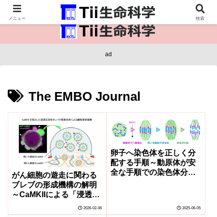
医療保健・生命・生物の情報インフラ。
メニュー
検索
ad
The EMBO Journal
卵子へ染色体を正しく分
配する手順～動原体が安
全な手順での染色体分配
がん細胞の遊走に関わる
を準備する～
ブレブの形成機構の解明
～CaMKIIによる「浸透圧
駆動型膜変形機構
2026-02-06
2025-06-05
(CODE)」の発見～