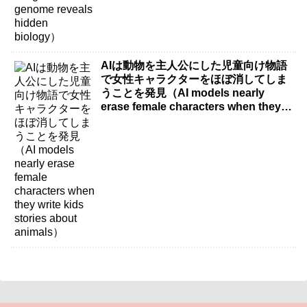
AIは動物を主人公にした児童向け物語
で女性キャラクターをほぼ消してしま
うことを発見（AI models nearly
erase female characters when they
write kids stories about animals）