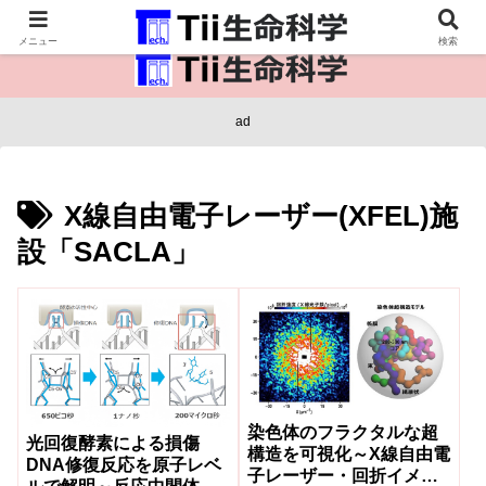
医療保健・生命・生物の情報インフラ。
メニュー
検索
ad
X線自由電子レーザー(XFEL)施
設「SACLA」
染色体のフラクタルな超
光回復酵素による損傷
構造を可視化～X線自由電
DNA修復反応を原子レベ
子レーザー・回折イメー