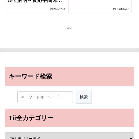
ルで解明～反応中間体立
ジングによる新たな展開
体構造の時系列観察で新
～
2023-12-01
2023-07-07
たな酵素学の扉を開く～
ad
キーワード検索
Tii全カテゴリー