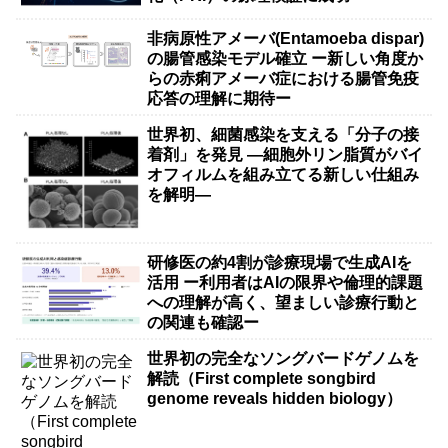
非病原性アメーバ(Entamoeba dispar)
の腸管感染モデル確立 ー新しい角度か
らの赤痢アメーバ症における腸管免疫
応答の理解に期待ー
世界初、細菌感染を支える「分子の接
着剤」を発見 ―細胞外リン脂質がバイ
オフィルムを組み立てる新しい仕組み
を解明―
研修医の約4割が診療現場で生成AIを
活用 ー利用者はAIの限界や倫理的課題
への理解が高く、望ましい診療行動と
の関連も確認ー
世界初の完全なソングバードゲノムを
解読（First complete songbird
genome reveals hidden biology）