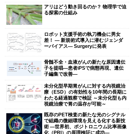
アリはどう動き回るのか？ 物理学で迫
る探索の仕組み
ロボット支援手術の執刀機会に男女
差！ — 新規術式導入に潜むジェンダ
ーバイアス— Surgeryに発表
骨髄不全・血液がんの新たな原因遺伝
子を提唱―患者iPSで病態再現、遺伝
子編集で改善―
未分化型早期胃がんに対する内視鏡治
療（ESD）の有効性を10年間の長期に
わたる経過観察で検証 ～未分化型も内
視鏡治療で胃の温存が可能～
既存のPET検査の新たな光のシグナル
で組織の微細環境を見える化する新技
術 ―世界初、ポジトロニウム比率画像
化（PRI）の原理検証に成功―