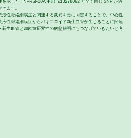
TNFRSF10A 中の rs13278062 と全く同じ SNP が過
付きます。
漿液性脈絡網膜症と関連する変異を更に同定することで、中心性
漿液性脈絡網膜症からパキコロイド新生血管が生じることに関連
ド新生血管と加齢黄斑変性の病態解明にもつなげていきたいと考