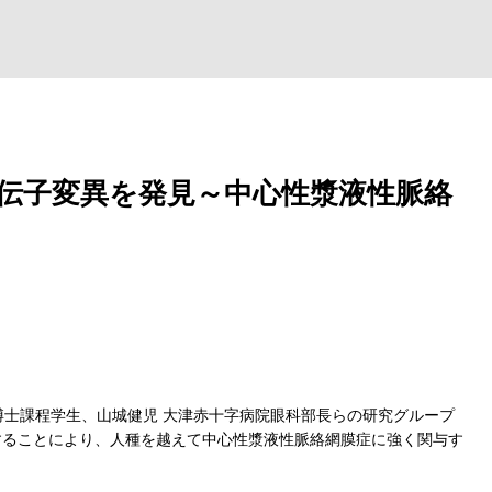
伝子変異を発見～中心性漿液性脈絡
同博士課程学生、山城健児 大津赤十字病院眼科部長らの研究グループ
解析することにより、人種を越えて中心性漿液性脈絡網膜症に強く関与す