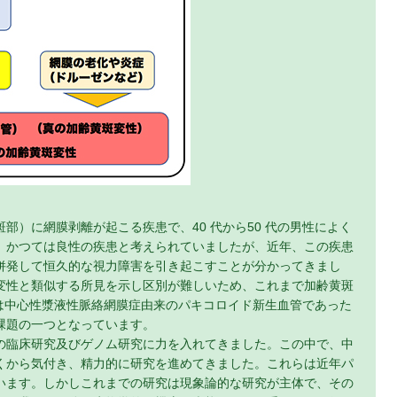
）に網膜剥離が起こる疾患で、40 代から50 代の男性によく
、かつては良性の疾患と考えられていましたが、近年、この疾患
併発して恒久的な視力障害を引き起こすことが分かってきまし
変性と類似する所見を示し区別が難しいため、これまで加齢黄斑
%）は中心性漿液性脈絡網膜症由来のパキコロイド新生血管であった
課題の一つとなっています。
の臨床研究及びゲノム研究に力を入れてきました。この中で、中
くから気付き、精力的に研究を進めてきました。これらは近年パ
います。しかしこれまでの研究は現象論的な研究が主体で、その