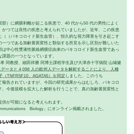
）に網膜剥離が起こる疾患で、40 代から50 代の男性によく
、かつては良性の疾患と考えられていましたが、近年、この疾患
じ（（パキコロイド新生血管）、恒久的な視力障害を引き起こす
の一つである加齢黄斑変性と類似する所見を示し区別が難しいた
部は中心性漿液性脈絡網膜症由来のパキコロイド新生血管であっ
な課題の一つとなっています。
孝 同教授、細田祥勝 同博士課程学生及び大津赤十字病院 山城健
日本人データと 4,098 人の欧州人データを解析することにより、人種
TNFRSF10、AGATA5）を同定
しました。このうち
として報告されていますが、今回の研究成果からはむしろ、パキコロ
す。今後規模を拡大した解析を行うことで、真の加齢黄斑変性と
提供が可能になると考えられます。
munications Biology」にオンライン掲載されました。