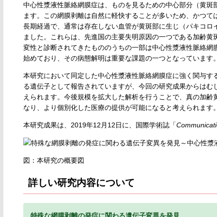
中心性漿液性脈絡網膜症は、ものを見るための中心部分（黄斑部
ます。この網膜剥離は自然に軽快することが多いため、かつて
長期経過で、通常は存在しない血管が黄斑部に生じ（パキコロ
ました。これらは、先進国の主要失明原因の一つである加齢黄
変性と診断されてきたもののうちの一部は中心性漿液性脈絡網
始めており、その病態解明は重要な課題の一つとなっています
本研究において同定した中心性漿液性脈絡網膜症に強く関与す
る遺伝子として報告されていますが、今回の研究成果からはむ
えられます。今後規模を拡大した解析を行うことで、真の加齢
なり、より個別化した医療の提供が可能になると考えられます
本研究成果は、2019年12月12日に、国際学術誌「
Communicati
図：本研究の概要図
詳しい研究内容について
特殊な網膜剥離の発症に関わる遺伝子変異を発見