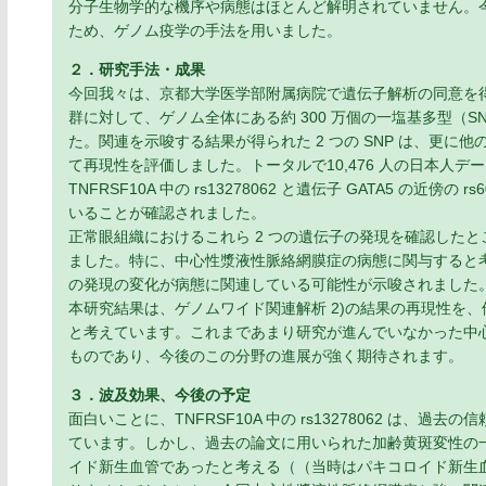
分子生物学的な機序や病態はほとんど解明されていません。
ため、ゲノム疫学の手法を用いました。
２．研究手法・成果
今回我々は、京都大学医学部附属病院で遺伝子解析の同意を得た 
群に対して、ゲノム全体にある約 300 万個の一塩基多型（S
た。関連を示唆する結果が得られた 2 つの SNP は、更に他
て再現性を評価しました。トータルで10,476 人の日本人デー
TNFRSF10A 中の rs13278062 と遺伝子 GATA5 の
いることが確認されました。
正常眼組織におけるこれら 2 つの遺伝子の発現を確認した
ました。特に、中心性漿液性脈絡網膜症の病態に関与すると
の発現の変化が病態に関連している可能性が示唆されました
本研究結果は、ゲノムワイド関連解析 2)の結果の再現性を
と考えています。これまであまり研究が進んでいなかった中
ものであり、今後のこの分野の進展が強く期待されます。
３．波及効果、今後の予定
面白いことに、TNFRSF10A 中の rs13278062 は、
ています。しかし、過去の論文に用いられた加齢黄斑変性の一部
イド新生血管であったと考える（（当時はパキコロイド新生