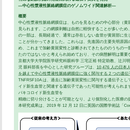
―中心性漿液性脈絡網膜症のゲノムワイド関連解析―
概要
中心性漿液性脈絡網膜症は、ものを見るための中心部分（黄斑部
見られます。この網膜剥離は自然に軽快することが多いため
の一部は、長期経過で、通常は存在しない血管が黄斑部に生
ことが分かってきました。これらは、先進国の主要失明原因
め、これまで加齢黄斑変性と診断されてきたもののうちの一
たのではないかと考えられ始めており、その病態解明は重要
京都大学大学院医学研究科眼科学 三宅正裕 特定助教、辻川明
児 眼科部長を中心とした研究グループは、
10,476 人の
を越えて中心性漿液性脈絡網膜症に強く関与する 2 つの遺伝子（
TNFRSF10A は、過去に加齢黄斑変性に関与する遺伝子
イド新生血管と関連する遺伝子であった可能性が考えられま
パキコロイド新生血管を
精緻に切り分けることが可能となり、より個別化した医療の
本研究成果は、2019 年 12 月 12 日に英国の国際学術誌「Com