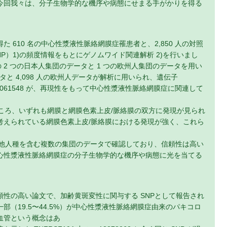
今回我々は、分子生物学的な機序や病態にせまる手がかりを得る
610 名の中心性漿液性脈絡網膜症罹患者と、2,850 人の対照
NP）1)の頻度情報をもとにゲノムワイド関連解析 2)を行いまし
の 2 つの日本人集団のデータと 1 つの欧州人集団のデータを用い
タと 4,098 人の欧州人データが解析に用いられ、遺伝子
近傍の rs6061548 が、再現性をもって中心性漿液性脈絡網膜症に関連して
ところ、いずれも網膜と網膜色素上皮/脈絡膜の双方に発現が見られ
考えられている網膜色素上皮/脈絡膜における発現が強く、これら
。
、他人種を含む複数の集団のデータで確認しており、信頼性は高い
心性漿液性脈絡網膜症の分子生物学的な機序や病態に光を当てる
過去の信頼性の高い論文で、加齢黄斑変性に関与する SNPとして報告され
（19.5〜44.5%）が中心性漿液性脈絡網膜症由来のパキコロ
血管という概念はあ