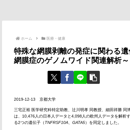
ホーム
医療・健康
特殊な網膜剥離の発症に関わる遺
網膜症のゲノムワイド関連解析～
2019-12-13 京都大学
三宅正裕 医学研究科特定助教、辻川明孝 同教授、細田祥勝 
は、10,476人の日本人データと4,098人の欧州人データを
る2つの遺伝子（
TNFRSF10A
、
GATA5
）を同定しました。