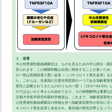
１．背景
中心性漿液性脈絡網膜症は、ものを見るための中心部分（黄斑部
見られます。この網膜剥離は自然に軽快することが多いため
の一部は長期経過で悪い血管（（パキコロイド新生血管）を
た。これらは、先進国の主要失明原因の一つである加齢黄斑
変性と診断されてきたもののうちの一部（（19.5〜44.5
のではないかと考えられ始めており、その病態解明は重要な
京都大学医学研究科眼科学教室は、これまで、加齢黄斑変性
心性漿液性脈絡網膜症の特徴を持つ加齢黄斑変性の存在に古
キコロイド新生血管と命名され、最先端の研究分野となって