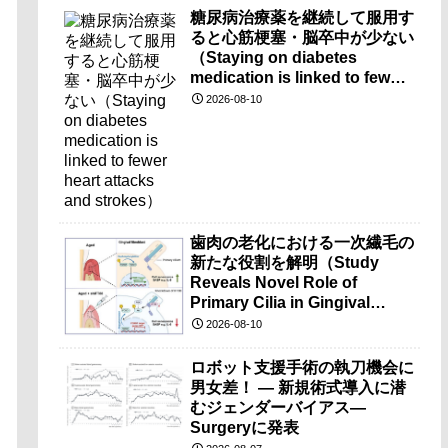
糖尿病治療薬を継続して服用す
ると心筋梗塞・脳卒中が少ない
（Staying on diabetes
medication is linked to fewer
heart attacks and strokes）
2026-08-10
歯肉の老化における一次繊毛の
新たな役割を解明（Study
Reveals Novel Role of
Primary Cilia in Gingival
Aging）
2026-08-10
ロボット支援手術の執刀機会に
男女差！ — 新規術式導入に潜
むジェンダーバイアス—
Surgeryに発表