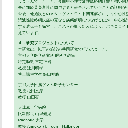
りませんでした）と、今回中心性漿液性脈絡網膜症と強い関連を示した 
去に加齢黄斑変性に関与すると報告されていたことの説明が
今後、他施設とのメタ・ゲノムワイド関連解析により中心性
漿液性脈絡網膜症の更なる病態解明につなげるほか、中心性
する遺伝子も探索し、これらの取り組みにより、パキコロイ
えています。
４．研究プロジェクトについて
本研究は、以下の施設の共同研究で行われました。
京都大学医学研究科 眼科学教室
特定助教 三宅正裕
教授 辻川明孝
博士課程学生 細田祥勝
京都大学附属ゲノム医学センター
教授 松田文彦
教授 山田亮
大津赤十字病院
眼科部長 山城健児
Radboud 大学
教授 Anneke（I.（den（Hollander