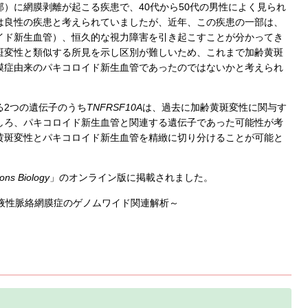
）に網膜剥離が起こる疾患で、40代から50代の男性によく見られ
は良性の疾患と考えられていましたが、近年、この疾患の一部は、
イド新生血管）、恒久的な視力障害を引き起こすことが分かってき
斑変性と類似する所見を示し区別が難しいため、これまで加齢黄斑
膜症由来のパキコロイド新生血管であったのではないかと考えられ
。
る2つの遺伝子のうち
TNFRSF10A
は、過去に加齢黄斑変性に関与す
しろ、パキコロイド新生血管と関連する遺伝子であった可能性が考
黄斑変性とパキコロイド新生血管を精緻に切り分けることが可能と
。
ons Biology
」のオンライン版に掲載されました。