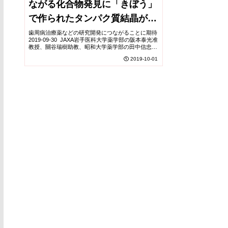
ながる化合物発見に「きぼう」
で作られたタンパク質結晶が貢
献
歯周病治療薬などの研究開発につながることに期待
2019-09-30 JAXA岩手医科大学薬学部の阪本泰光准
教授、關谷瑞樹助教、昭和大学薬学部の田中信忠准
教授、合田浩明教授、長岡技術科学大学の小笠原渉
2019-10-01
教授、長岡工業高等専門学校の鈴木義之特命...