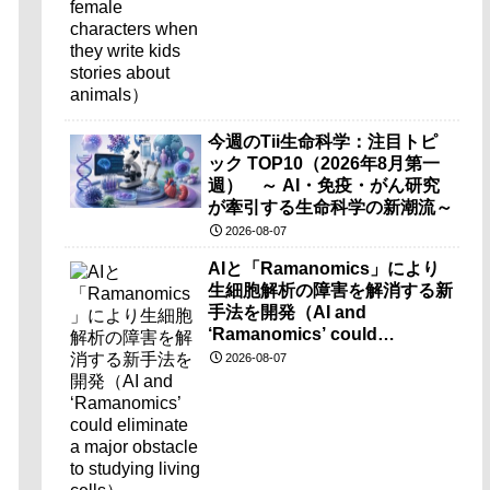
今週のTii生命科学：注目トピ
ック TOP10（2026年8月第一
週） ～ AI・免疫・がん研究
が牽引する生命科学の新潮流～
2026-08-07
AIと「Ramanomics」により
生細胞解析の障害を解消する新
手法を開発（AI and
‘Ramanomics’ could
eliminate a major obstacle to
2026-08-07
studying living cells）