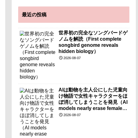
最近の投稿
世界初の完全なソングバードゲ
ノムを解読（First complete
songbird genome reveals
hidden biology）
2026-08-07
AIは動物を主人公にした児童向
け物語で女性キャラクターをほ
ぼ消してしまうことを発見（AI
models nearly erase female
characters when they write
2026-08-07
kids stories about animals）