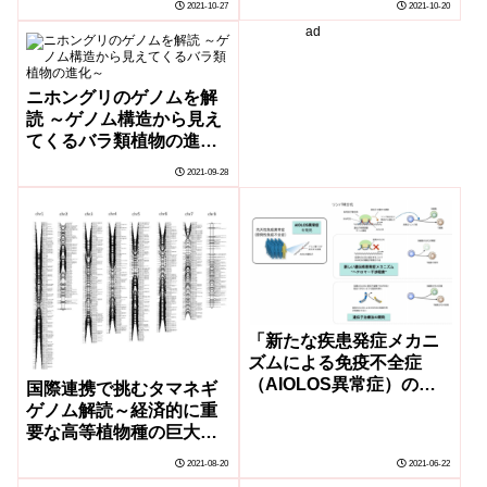
2021-10-27
2021-10-20
ad
ニホングリのゲノムを解
読 ～ゲノム構造から見え
てくるバラ類植物の進化
～
2021-09-28
「新たな疾患発症メカニ
ズムによる免疫不全症
（AIOLOS異常症）の発
国際連携で挑むタマネギ
見」
ゲノム解読～経済的に重
要な高等植物種の巨大な
ゲノムを読み解く～
2021-08-20
2021-06-22