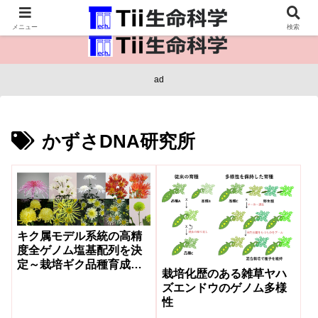
医療保健・生命・生物の情報インフラ。
メニュー
検索
ad
かずさDNA研究所
キク属モデル系統の高精
度全ゲノム塩基配列を決
定～栽培ギク品種育成に
栽培化歴のある雑草ヤハ
おけるゲノム情報の活用
ズエンドウのゲノム多様
へ～
性