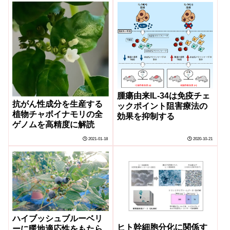
腫瘍由来IL-34は免疫チェ
抗がん性成分を生産する
ックポイント阻害療法の
植物チャボイナモリの全
効果を抑制する
ゲノムを高精度に解読
2021-01-18
2020-10-21
ハイブッシュブルーベリ
ヒト幹細胞分化に関係す
ーに暖地適応性をもたら