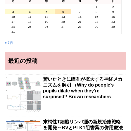
月
火
水
木
金
土
日
1
2
3
4
5
6
7
8
9
10
11
12
13
14
15
16
17
18
19
20
21
22
23
24
25
26
27
28
29
30
31
« 7月
最近の投稿
驚いたときに瞳孔が拡大する神経メカ
ニズムを解明 （Why do people’s
pupils dilate when they’re
surprised? Brown researchers
explain）
末梢性T細胞リンパ腫の新規治療戦略
を開発～BVとPLK1阻害薬の併用療法