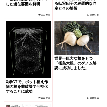
る転写因子の網羅的な同
した遺伝要因を解明
定とその解析
2020-09-08
2020-07-17
世界一巨大な根をもつ
「桜島大根」のゲノム解
読に成功しました。
X線CTで、ポット植え作
物の根を非破壊で可視化
することに成功
2020-07-16
2020-05-30