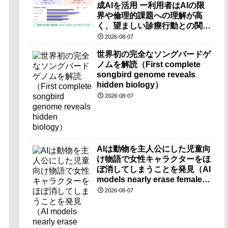
成AIを活用 ー利用者はAIの限
界や倫理的課題への理解が高
く、望ましい診療行動との関連
も確認ー
2026-08-07
世界初の完全なソングバードゲ
ノムを解読（First complete
songbird genome reveals
hidden biology）
2026-08-07
AIは動物を主人公にした児童向
け物語で女性キャラクターをほ
ぼ消してしまうことを発見（AI
models nearly erase female
characters when they write
2026-08-07
kids stories about animals）