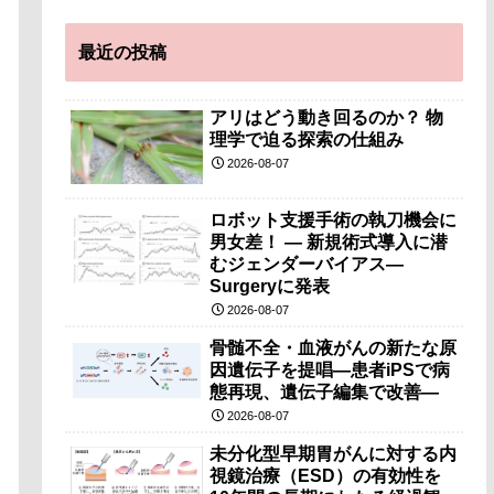
最近の投稿
アリはどう動き回るのか？ 物
理学で迫る探索の仕組み
2026-08-07
ロボット支援手術の執刀機会に
男女差！ — 新規術式導入に潜
むジェンダーバイアス—
Surgeryに発表
2026-08-07
骨髄不全・血液がんの新たな原
因遺伝子を提唱―患者iPSで病
態再現、遺伝子編集で改善―
2026-08-07
未分化型早期胃がんに対する内
視鏡治療（ESD）の有効性を