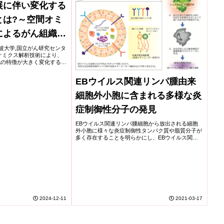
展に伴い変化する
とは?～空間オミ
によるがん組織局
ントの解明～
学,筑波大学,国立がん研究センタ
オミクス解析技術により、
胞の特徴が大きく変化する
疫細胞の特徴も変化している
。 肺腺がんが周囲の...
EBウイルス関連リンパ腫由来
細胞外小胞に含まれる多様な炎
症制御性分子の発見
EBウイルス関連リンパ腫細胞から放出される細胞
外小胞に様々な炎症制御性タンパク質や脂質分子が
多く存在することを明らかにし、EBウイルス関連
リンパ腫の新たながん微小環境形成機序を提唱し
た。
2024-12-11
2021-03-17