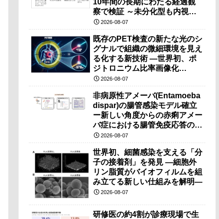
10年間の長期にわたる経過観
察で検証 ～未分化型も内視鏡
治療で胃の温存が可能～
2026-08-07
既存のPET検査の新たな光のシ
グナルで組織の微細環境を見え
る化する新技術 ―世界初、ポ
ジトロニウム比率画像化
（PRI）の原理検証に成功―
2026-08-07
非病原性アメーバ(Entamoeba
dispar)の腸管感染モデル確立
ー新しい角度からの赤痢アメー
バ症における腸管免疫応答の理
解に期待ー
2026-08-07
世界初、細菌感染を支える「分
子の接着剤」を発見 ―細胞外
リン脂質がバイオフィルムを組
み立てる新しい仕組みを解明―
2026-08-07
研修医の約4割が診療現場で生