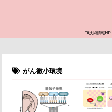
≡
Tii技術情報HP
がん微小環境