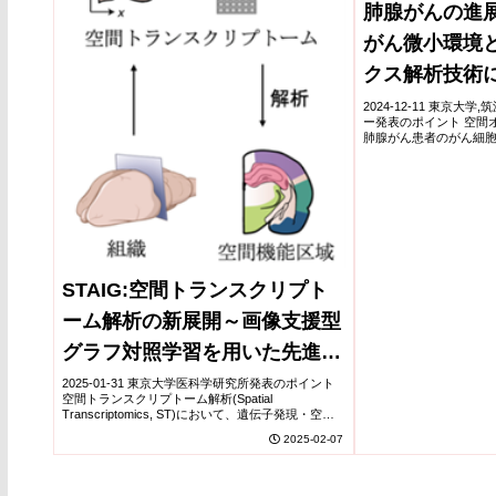
肺腺がんの進
がん微小環境
クス解析技術
所の分子イベ
2024-12-11 東京大
ー発表のポイント 空間
肺腺がん患者のがん細
際、周囲に存在する免
ことが明らかになりました
STAIG:空間トランスクリプト
ーム解析の新展開～画像支援型
グラフ対照学習を用いた先進手
法の開発と特性解明～
2025-01-31 東京大学医科学研究所発表のポイント
空間トランスクリプトーム解析(Spatial
Transcriptomics, ST)において、遺伝子発現・空間
情報・組織学的画像といった多次元データを統合す
2025-02-07
るための新規深層学習モデ...