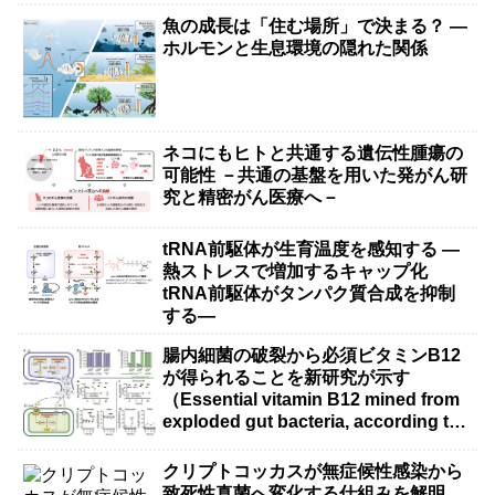
魚の成長は「住む場所」で決まる？ ―
ホルモンと生息環境の隠れた関係
ネコにもヒトと共通する遺伝性腫瘍の
可能性 －共通の基盤を用いた発がん研
究と精密がん医療へ－
tRNA前駆体が生育温度を感知する ―
熱ストレスで増加するキャップ化
tRNA前駆体がタンパク質合成を抑制
する―
腸内細菌の破裂から必須ビタミンB12
が得られることを新研究が示す
（Essential vitamin B12 mined from
exploded gut bacteria, according to
new research）
クリプトコッカスが無症候性感染から
致死性真菌へ変化する仕組みを解明