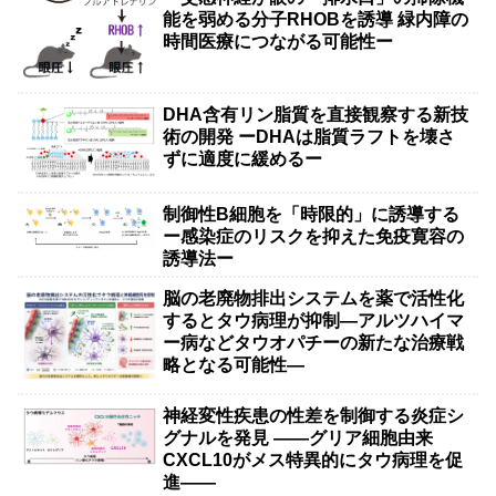
能を弱める分子RHOBを誘導 緑内障の
時間医療につながる可能性ー
DHA含有リン脂質を直接観察する新技
術の開発 ーDHAは脂質ラフトを壊さ
ずに適度に緩めるー
制御性B細胞を「時限的」に誘導する
ー感染症のリスクを抑えた免疫寛容の
誘導法ー
脳の老廃物排出システムを薬で活性化
するとタウ病理が抑制―アルツハイマ
ー病などタウオパチーの新たな治療戦
略となる可能性―
神経変性疾患の性差を制御する炎症シ
グナルを発見 ――グリア細胞由来
CXCL10がメス特異的にタウ病理を促
進――