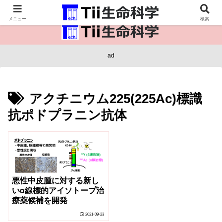
医療保健・生命・生物の情報インフラ。
メニュー
検索
ad
アクチニウム225(225Ac)標識
抗ポドプラニン抗体
悪性中皮腫に対する新し
いα線標的アイソトープ治
療薬候補を開発
2021-09-23